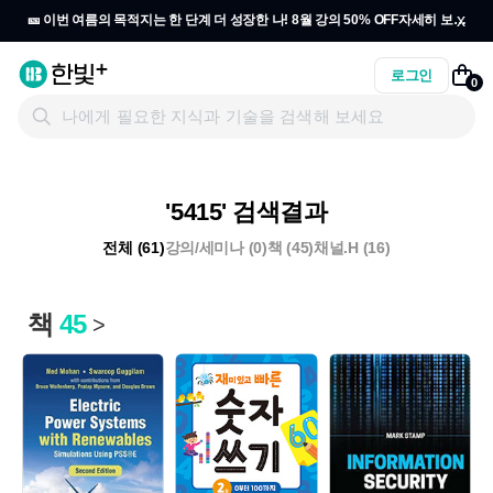
x
🎫 이번 여름의 목적지는 한 단계 더 성장한 나! 8월 강의 50% OFF
자세히 보기
→
로그인
0
'5415' 검색결과
전체 (61)
강의/세미나 (0)
책 (45)
채널.H (16)
책
45
>