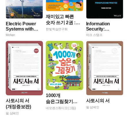
재미있고 빠른
숫자 쓰기 2권 :
Electric Power
Information
0부터 100까지
Systems with
Security:
한빛학습연구회
Renewables:
Principles and
Mohan
마크 스탬프
Simulations
Practice
Using Psse
(Hardcover, 3)
(Hardcover, 2)
1000개
사토시의 서
사토시의 서
숨은그림찾기
(개정증보판)
우리나라 여행
필 샴페인
네모펜스튜디오(그림)
필 샴페인