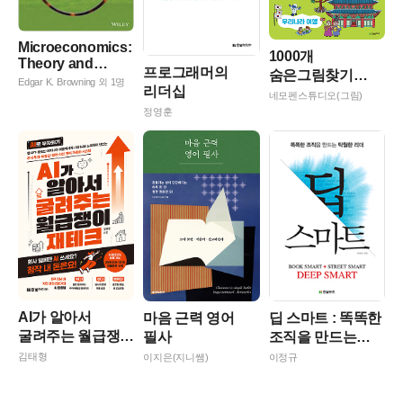
Microeconomics:
1000개
Theory and
프로그래머의
숨은그림찾기
Applications
Edgar K. Browning 외 1명
리더십
우리나라 여행
(Paperback, 13)
네모펜스튜디오(그림)
정영훈
AI가 알아서
마음 근력 영어
딥 스마트 : 똑똑한
굴려주는 월급쟁이
필사
조직을 만드는
재테크
탁월한 리더
김태형
이지은(지니쌤)
이정규