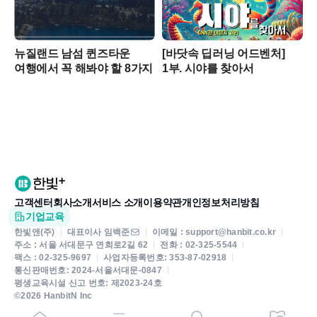
뉴질랜드 남섬 퀸즈타운
[바닷속 딥러닝 어드벤처]
여행에서 꼭 해봐야 할 8가지
1부. 시야를 찾아서
고객센터
회사소개
서비스 소개
이용약관
개인정보처리방침
기업교육
한빛앤(주)
대표이사 임백준
이메일 : support@hanbit.co.kr
주소 : 서울 서대문구 연희로2길 62
전화 : 02-325-5544
팩스 : 02-325-9697
사업자등록번호: 353-87-02918
통신판매번호: 2024-서울서대문-0847
평생교육시설 신고 번호: 제2023-24호
©2026 HanbitN Inc