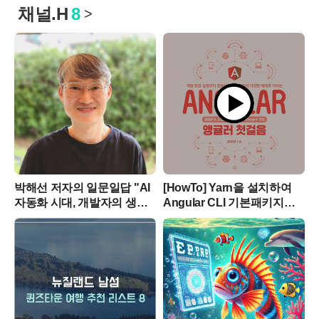
채널.H
8
>
박해선 저자의 일문일답 "AI
[HowTo] Yarn을 설치하여
자동화 시대, 개발자의 생존
Angular CLI 기본패키지로
전략은 무엇일까?"
설정하기와 책 예제 소스
실행하기