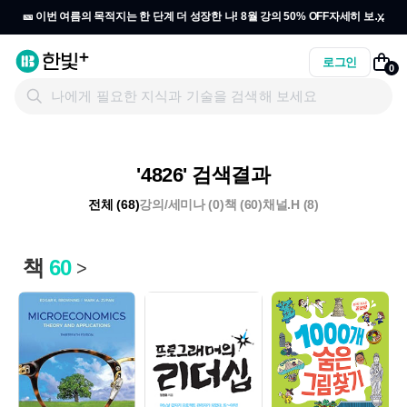
x
🎫 이번 여름의 목적지는 한 단계 더 성장한 나! 8월 강의 50% OFF
자세히 보기
→
로그인
0
'4826' 검색결과
전체 (68)
강의/세미나 (0)
책 (60)
채널.H (8)
책
60
>