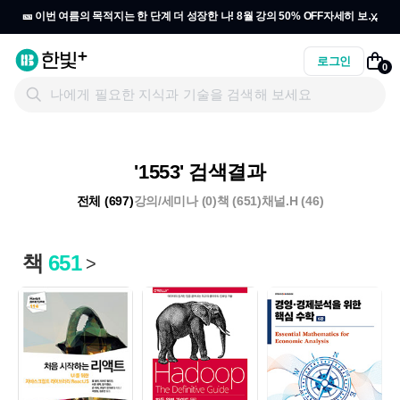
x
🎫 이번 여름의 목적지는 한 단계 더 성장한 나! 8월 강의 50% OFF
자세히 보기
→
로그인
0
'1553' 검색결과
전체 (697)
강의/세미나 (0)
책 (651)
채널.H (46)
책
651
>