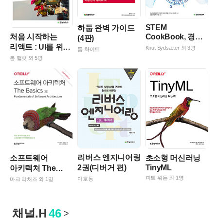
STEM
하둡 완벽 가이드
처음 시작하는
CookBook, 경영·
(4판)
리액트 : UI를 위한
경제분석을 위한
Knut Sydsæter 외 3명
톰 화이트
자바스크립트
핵심 수학(6판)
톰 핼럿 외 5명
라이브러리
ReactJS
리버스 엔지니어링
소프트웨어
초소형 머신러닝
TinyML
2권(디버거 편)
아키텍처 The
Basics(2판)
피트 워든 외 1명
이호동
마크 리처즈 외 1명
채널.H
46
>