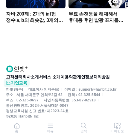
자바 200제 : 2개의 int형
무료 손전등을 해체해서
정수 a, b의 최솟값, 3개의
휴대용 후면 발광 표지를
int형 정수 a, b, c의 최솟값,
만들어보자
배열 a의 최솟값을 각각
구하자.
고객센터
회사소개
서비스 소개
이용약관
개인정보처리방침
기업교육
한빛앤(주)
대표이사 임백준
이메일 : support@hanbit.co.kr
주소 : 서울 서대문구 연희로2길 62
전화 : 02-325-5544
팩스 : 02-325-9697
사업자등록번호: 353-87-02918
통신판매번호: 2024-서울서대문-0847
평생교육시설 신고 번호: 제2023-24호
©2026 HanbitN Inc
홈
메뉴
검색
마이한빛