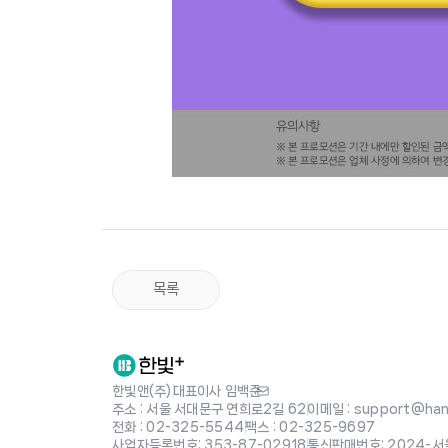
목록
한빛앤(주)
|
대표이사 임백준
주소 : 서울 서대문구 연희로2길 62
|
이메일 : support@hanb
전화 : 02-325-5544
|
팩스 : 02-325-9697
사업자등록번호: 353-87-02918
|
통신판매번호: 2024-서