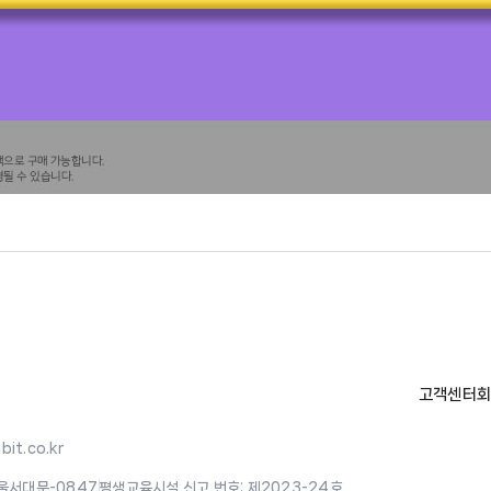
고객센터
회
it.co.kr
울서대문-0847
|
평생교육시설 신고 번호: 제2023-24호