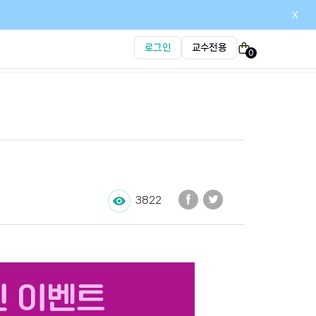
x
로그인
교수전용
0
3822