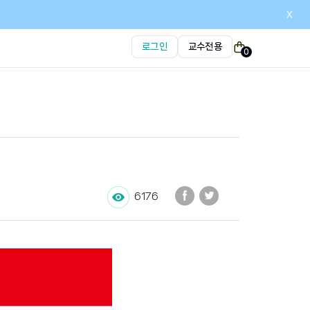
x
로그인
교수전용
0
6176