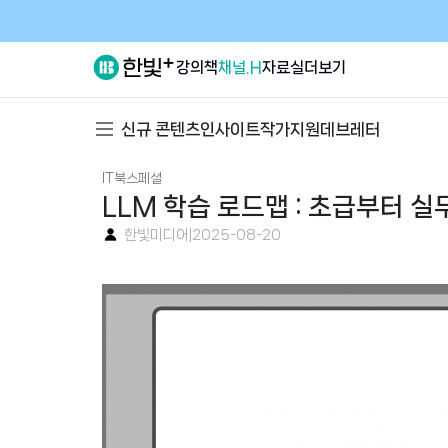
강의
책
채널.H
자료실
더보기
신규 콘텐츠
인사이트
작가지원
데브레터
IT북스페셜
LLM 학습 로드맵 : 초급부터 실
한빛미디어
|
2025-08-20