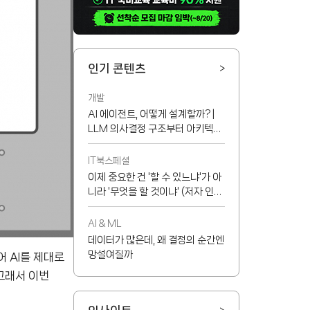
인기 콘텐츠
>
개발
AI 에이전트, 어떻게 설계할까? |
LLM 의사결정 구조부터 아키텍처
선택 기준까지
IT북스페셜
이제 중요한 건 '할 수 있느냐'가 아
니라 '무엇을 할 것이냐' (저자 인터
뷰)
AI & ML
데이터가 많은데, 왜 결정의 순간엔
망설여질까
어 AI를 제대로
그래서 이번