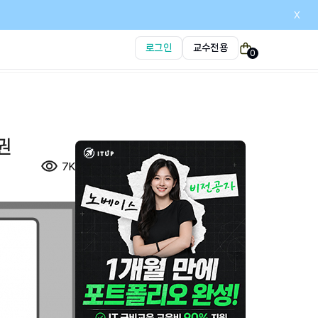
x
로그인
교수전용
0
권
7K