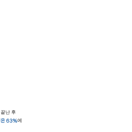
 끝난 후
은 63%
에