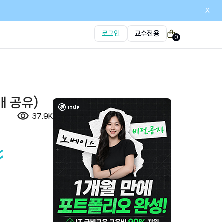
x
로그인
교수전용
0
개 공유)
37.9K