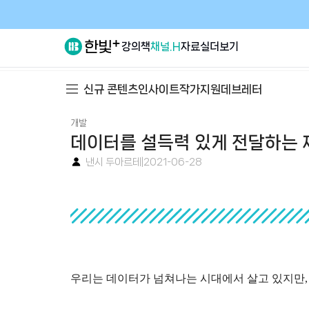
강의
책
채널.H
자료실
더보기
신규 콘텐츠
인사이트
작가지원
데브레터
개발
데이터를 설득력 있게 전달하는 제
낸시 두아르테
|
2021-06-28
우리는 데이터가 넘쳐나는 시대에서 살고 있지만,