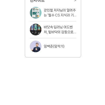
인사이트
>
강민철 저자님이 알려주
는 '필수 CS 지식과 기
술 면접 가이드'
바닷속 딥러닝 어드벤
처, 밑바닥의 감동으로
풍덩!
임백준(임작가)