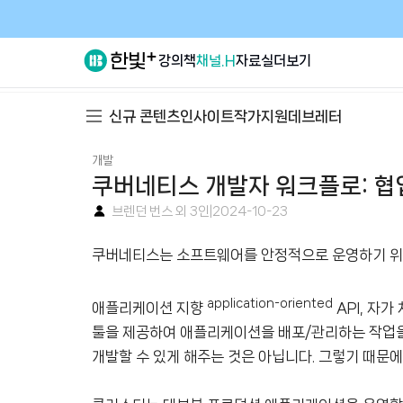
강의
책
채널.H
자료실
더보기
신규 콘텐츠
인사이트
작가지원
데브레터
개발
쿠버네티스 개발자 워크플로: 협
브렌던 번스 외 3인
|
2024-10-23
쿠버네티스는 소프트웨어를 안정적으로 운영하기 위
application-oriented
애플리케이션 지향
API, 자가
툴을 제공하여 애플리케이션을 배포/관리하는 작업을
개발할 수 있게 해주는 것은 아닙니다. 그렇기 때문