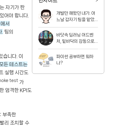
인사이트
>
는 자기가 짠
개발만 해왔던 내가. 어
있어야 합니다.
느날 갑자기 팀을 맡았
터에서
다!
.
팀의
바닷속 딥러닝 어드벤
처, 밑바닥의 감동으로
풍덩!
있습니다. 이
파이썬 공부하면 뭐하
나?
 모든 테스트는
트 실행 시간도
oke test
가
 엄격한 KPI도
: 부족한
재빨리 조치할 수