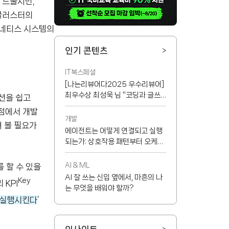
 드물지만,
 클러스터의
버네티스 시스템의
인기 콘텐츠
>
IT북스페셜
[나는리뷰어다2025 우수리뷰어]
최우수상 최성욱 님 "코딩과 글쓰
션을 쉽고
기 능력이 반드시 서로 정비례하지
점에서 개발
는 않지만...!"
개발
 볼 필요가
에이전트는 어떻게 연결되고 실행
되는가: 상호작용 패턴부터 오케스
트레이터, MCP까지
AI & ML
 할 수 있을
AI 잘 쓰는 신입 옆에서, 마흔의 나
Key
KPI
는 무엇을 배워야 할까?
 실행시킨다
’