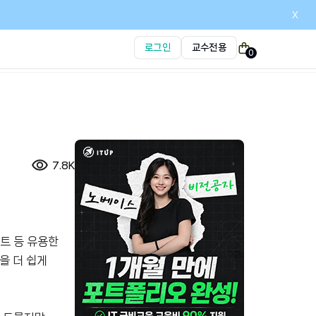
x
로그인
교수전용
0
7.8K
트 등 유용한
을 더 쉽게