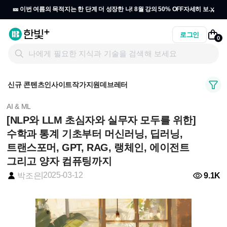
x
🎫 이번 여름의 목적지는 한 단계 더 성장한 나! 8월 강의 50% OFF
자세히 보기
→
로그인
0
신규 콘텐츠
인사이트
작가지원
데브레터
AI & ML
[NLP와 LLM 초심자와 실무자 모두를 위한]
수학과 통계 기초부터 머신러닝, 딥러닝,
트랜스포머, GPT, RAG, 랭체인, 에이전트
그리고 양자 컴퓨팅까지
|
2025-03-12
9.1K
박조은