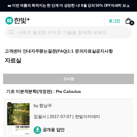
x
🎫 이번 여름의 목적지는 한 단계 더 성장한 나! 8월 강의 50% OFF
자세히 보기
→
로그인
0
고객센터 안내
자주묻는질문(FAQ)
1:1 문의
자료실
공지사항
자료실
도서명
기초 미분적분학(개정판) : Pre Calculus
by
함남우
집필서 | 2017-07-07 | 한빛아카데미
공개용 답안