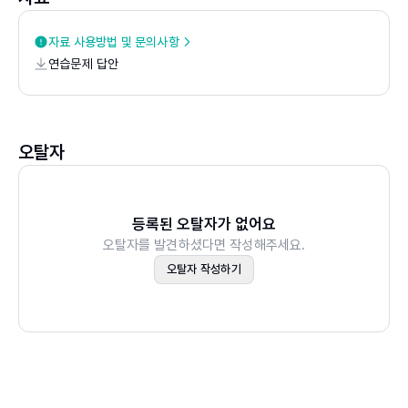
3.1 평형방정식
3.2 응력
자료 사용방법 및 문의사항
연습문제 답안
3.3 하중조건에 따른 응력
3.4 응력집중
3.5 응력변환
핵심요약
오탈자
기본문제
연습문제
등록된 오탈자가 없어요
오탈자를 발견하셨다면 작성해주세요.
CHAPTER 04 파손
오탈자 작성하기
4.1 정적파손
4.2 피로파손
핵심요약
기본문제
연습문제