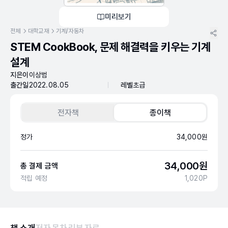
미리보기
전체
대학교재
기계/자동차
STEM CookBook, 문제 해결력을 키우는 기계
설계
지은이
이상범
출간일
2022.08.05
레벨
초급
전자책
종이책
정가
34,000
원
34,000
원
총 결제 금액
적립 예정
1,020
P