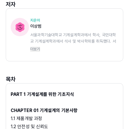
저자
지은이
이상범
서울과학기술대학교 기계설계학과에서 학사, 국민대학
교 기계설계학과에서 석사 및 박사학위를 취득했다. 서
울대학교 정밀기계설계공동연구소에서 박사후과정 및
더보기
특별연구원으로 근무했으며, 현재는 국민대학교 자동차
공학과 교수로 재직하고 있다. 학술활동으로는 자동차
구조해석 및 최적설계 등과 관련하여 국내외에 90여
편의 논문을 게재 및 발표했다. 공동번역서로는 『재료
목차
역학(3판)』(청문각, 2020), 『동영상으로 배우는 기구
학(2판)』(한티미디어, 2016) 등 5권이 있다. 현재 기
계요소설계, 정역학, 고체역학, 메커니즘설계, 구동 및
PART 1 기계설계를 위한 기초지식
제동시스템 등을 강의하고 있다.
CHAPTER 01 기계설계의 기본사항
1.1 제품개발 과정
1.2 안전성 및 신뢰도