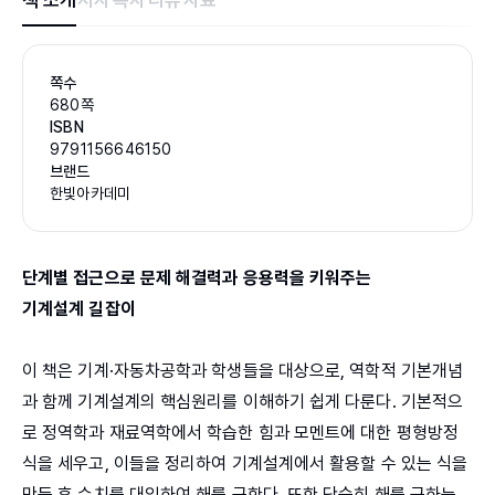
책 소개
저자
목차
리뷰
자료
쪽수
680쪽
ISBN
9791156646150
브랜드
한빛아카데미
단계별 접근으로 문제 해결력과 응용력을 키워주는
기계설계 길잡이
이 책은 기계·자동차공학과 학생들을 대상으로, 역학적 기본개념
과 함께 기계설계의 핵심원리를 이해하기 쉽게 다룬다. 기본적으
로 정역학과 재료역학에서 학습한 힘과 모멘트에 대한 평형방정
식을 세우고, 이들을 정리하여 기계설계에서 활용할 수 있는 식을
만든 후 수치를 대입하여 해를 구한다. 또한 단순히 해를 구하는