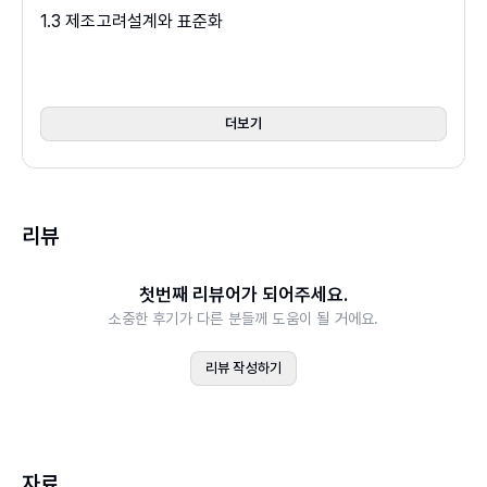
1.3 제조고려설계와 표준화
1.4 치수와 공차
핵심요약
기본문제
더보기
연습문제
CHAPTER 02 재료의 기계적 특성
리뷰
2.1 기계적 강도
2.2 에너지 흡수와 시간종속 특성
첫번째 리뷰어가 되어주세요.
2.3 공업재료
소중한 후기가 다른 분들께 도움이 될 거에요.
2.4 재료의 선정과 제조공정
핵심요약
리뷰 작성하기
기본문제
연습문제
CHAPTER 03 하중과 응력해석
자료