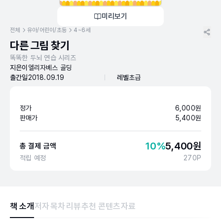
미리보기
전체
유아/어린이/초등
4~6세
다른 그림 찾기
똑똑한 두뇌 연습 시리즈
지은이
엘리자베스 골딩
출간일
2018.09.19
레벨
초급
정가
6,000
원
판매가
5,400
원
10
%
5,400
원
총 결제 금액
적립 예정
270
P
책 소개
저자
목차
리뷰
추천 콘텐츠
자료