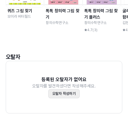
퀴즈 그림 찾기
톡톡 창의력 그림 찾
톡톡 창의력 그림 찾
굴
모이라 버터필드
기
기 플러스
함
창의수학연구소
창의수학연구소
김
4.7
(
3
)
4
오탈자
등록된 오탈자가 없어요
오탈자를 발견하셨다면 작성해주세요.
오탈자 작성하기