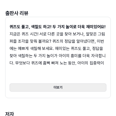
출판사 리뷰
퀴즈도 풀고, 색칠도 하고! 두 가지 놀이로 더욱 재미있어요!
지금은 퀴즈 시간! 서로 다른 곳을 찾아 보거나, 알맞은 그림
퍼즐 조각을 맞춰 볼까요? 퀴즈의 정답을 알아냈다면, 이번
에는 예쁘게 색칠해 보세요. 재미있는 퀴즈도 풀고, 정답을
찾아 색칠하는 두 가지 놀이가 아이의 흥미를 더욱 자극합니
다. 무엇보다 퀴즈에 흠뻑 빠져 노는 동안, 아이의 집중력이
몰라 보게 커진답니다.
사고력, 관찰력, 공간지각력 등 다양한 두뇌 계발을 도와요!
더보기
다양한 놀이 활동은 아이의 두뇌 계발을 도와줘요. 고불고불
미로를 찾으며 사고력이 쑥쑥! 요리조리 퍼즐을 맞추는 동안
탐구력이 업! 다르고 같은 그림을 찾으며 관찰력이 커지고,
저자
마음껏 색칠하고 그리며 창의력이 반짝이게 되지요! 재미있