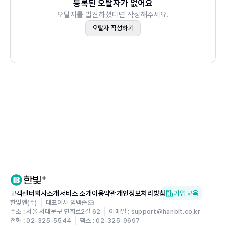
등록된 오탈자가 없어요
오탈자를 발견하셨다면 작성해주세요.
오탈자 작성하기
고객센터
회사소개
서비스 소개
이용약관
개인정보처리방침
기업교육
한빛앤(주)
대표이사 임백준
주소 : 서울 서대문구 연희로2길 62
이메일 : support@hanbit.co.kr
전화 : 02-325-5544
팩스 : 02-325-9697