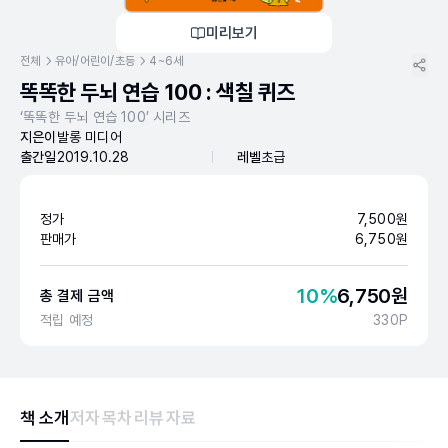
미리보기
전체
유아/어린이/초등
4~6세
똑똑한 두뇌 연습 100 : 색칠 퀴즈
‘똑똑한 두뇌 연습 100’ 시리즈
지은이
발롱 미디어
출간일
2019.10.28
레벨
초급
정가
7,500
원
판매가
6,750
원
10
%
6,750
원
총 결제 금액
적립 예정
330
P
책 소개
저자
목차
리뷰
자료