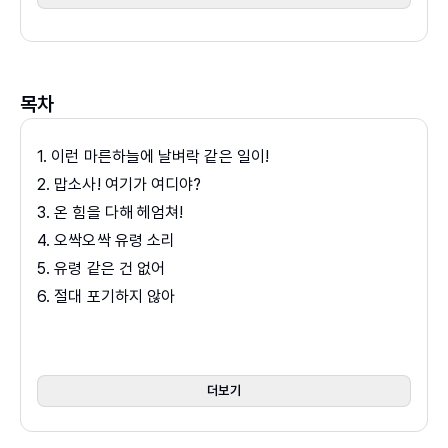
에 효과를 주어 유령의 느낌을 잘 살렸지요. 배경 및 캐릭터
그림은 심플하지만 상황별 표정과 행동을 적절하게 표현했
으며 네모 플레임은 TV 속 만화 영화를 보는 듯한 느낌까지
목차
들어요. 귀여운 캐릭터와 상황에 맞게 잘 연출된 그림은 아
이들의 책읽기에 재미를 더하고 이야기의 이해를 도와줄 거
1. 이런 마른하늘에 날벼락 같은 일이!
예요. 각 캐릭터의 그림을 따라 그린 후 오려서 역할 놀이를
2. 맙소사! 여기가 여디야?
하거나, 벽을 통과하지 못해 몸을 종이만큼 얇게 줄이고 줄
3. 온 힘을 다해 헤엄쳐!
여 문 밑을 통과하는 유령 카즈를 만들어 보세요.
4. 오싹오싹 유령 소리
5. 유령 같은 건 없어
신비하고 미스터리한 이야기를 좋아하는 아이들에게 추천_
미국
6. 절대 포기하지 않아
학교 도서관 저널
읽기 쉽고 재미있는 책을 찾는 저학년 독자들에게 추천하는 책_
키
7. 나 홀로 긴긴밤
커스 리뷰
8. 다시 나타난 유령
책읽기에 관심을 가지게 한 책_
독자 서평
9. 꼭꼭 숨어라, 머리카락 보일라!
드디어 마음에 드는 책 발견! 후속작이 빨리 나오기를 기다린 유일
더보기
10. 어쩌다 카즈, 유령 탐정이 되다!
한 책_
독자 서평
등장하는 캐릭터가 귀엽고 가볍게 읽기 좋은 책_
독자 서평