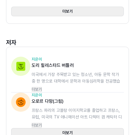
만, 조금씩 마음을 열게 되지요. 그러던 중, 클레어의 유령 공
더보기
책에서 실종된 카즈의 형 핀의 기록을 보고 둘은 함께 도서
관 어딘가에 있을지도 모르는 핀을 찾아다니기 시작했어요.
핀을 찾던 카즈와 클레어는 도서관에 출몰한다는 유령 사건
저자
도 해결하기 위해 C&K 유령 탐정단을 꾸리지요. 그렇게 둘
은 파트너이자 친구가 되었어요. 바깥세상이 두려운 카즈에
게 클레어는 모든 걸 가르쳐 주기로 해요. 유령과 인간, 달라
지은이
도리 힐레스타드 버틀러
도 너무 다른 두 아이는 금세 공통점을 찾고 친구가 되었어
미국에서 가장 주목받고 있는 청소년, 아동 문학 작가
요. 클레어는 가족과 헤어져 막막했던 카즈에게 더할 나위
중 한 명으로 대학에서 문학과 아동심리학을 전공했습
없이 든든한 친구가 되어 줄 거예요. 유령 사건을 해결하면
니다. 미국 어린이들이 선정한 최우수 도서상 후보로
더보기
할수록 더욱 끈끈해지는 카즈와 클레어의 우정 이야기를 만
여러 차례 뽑히기도 했습니다. 《버디 파일: 사라진 소년
지은이
나 보세요!
건》으로 2011년 최우수 어린이 미스터리 부문 에드거
오로르 다망(그림)
상을 수상했으며, 우리나라에 번역 출간된 도서로 《동
프랑스 파리의 고블랑 이미지학교를 졸업하고 프랑스,
생이 생겼어요!》 《트루먼 스쿨 악플 사건》 등이 있습니
유럽, 미국의 TV 애니메이션 아트 디렉터 겸 캐릭터 디
귀여운 캐릭터 그림으로 재미 두 배!
다.
자이너로 일했습니다. 어린이 책에 관심을 가지기 시작
더보기
마치 만화 속 캐릭터를 연상케 하는 카즈와 클레어 그림은
하면서 여러 어린이 책을 쓰고 삽화를 그렸습니다.
더보기
각 성격이 드러나도록 묘사했어요. 특히 유령 카즈는 테두리