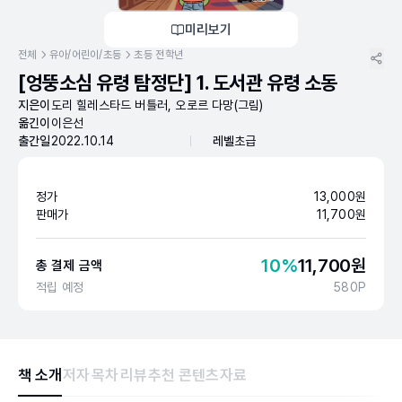
미리보기
전체
유아/어린이/초등
초등 전학년
[엉뚱소심 유령 탐정단] 1. 도서관 유령 소동
지은이
도리 힐레스타드 버틀러, 오로르 다망(그림)
옮긴이
이은선
출간일
2022.10.14
레벨
초급
정가
13,000
원
판매가
11,700
원
10
%
11,700
원
총 결제 금액
적립 예정
580
P
책 소개
저자
목차
리뷰
추천 콘텐츠
자료