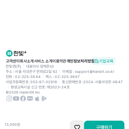
----p. 10
카즈는 눈을 동그랗게 뜨고 떨리는 목소리로 조심스럽게 물
었다.
“너······, 진짜 내가 보여?”
“응, 보여.”
카즈는 숨이 턱 막혔다.
“내 말소리도 들리고?”
고객센터
회사소개
서비스 소개
이용약관
개인정보처리방침
기업교육
“그럼 당연하지.”
한빛앤(주)
대표이사 임백준
주소 : 서울 서대문구 연희로2길 62
이메일 : support@hanbit.co.kr
“으아악!”
전화 : 02-325-5544
팩스 : 02-325-9697
사업자등록번호 :
353-87-02918
통신판매번호 :
2024-서울서대문-0847
카즈는 비명을 질렀다. 빛을 내지 않는 유령을 보는 솔리드
평생교육시설 신고 번호 :
제2023-24호
가 있다는 이야기는 들어 본 적이 없다. 유령 소리를 듣는 솔
©
2026
HanbitN Inc
리드에 대해서도 마찬가지다. 이 아이는 둘 다 할 줄 안다. 마
법 소녀인가?
아이의 정체가 뭔지 몰라도 카즈는 덜컥 겁이 났다. 여기서
황급히 달아나려고 몸을 돌려 헤엄쳤다.
13,000
원
구매하기