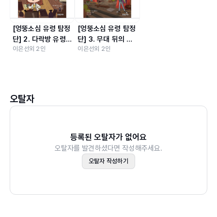
결의 실마리가 보이지 않는데......
[엉뚱소심 유령 탐정
[엉뚱소심 유령 탐정
단] 2. 다락방 유령
단] 3. 무대 뒤의 유
책 속으로
이은선
외
2
인
이은선
외
2
인
사건
령
엄마는 하나, 둘, 셋을 세고 벽을 통과했다. 그 순간, 카즈는
엄마의 손을 놓았다. 도저히 할 수가 없었다. 대신 문 쪽으로
오탈자
가 숨을 깊이 들이마시고 구석에 꽂힌 오래된 책의 책장만큼
얇아질 때까지 몸을 줄이고 또 줄였다. 그런 다음 밑으로 슉
내려가 문 아래 틈으로 빠져나갔다. 카즈는 먼지를 툭툭 털
등록된 오탈자가 없어요
어내고 복도를 헤엄쳐 가족들이 기다리는 옆 교실로 건너갔
오탈자를 발견하셨다면 작성해주세요.
다.
오탈자 작성하기
동생 존은 형이 원상태로 커지는 걸 보면서 투덜거렸다. 엄
마와 아빠는 슬픈 표정을 지으며 절레절레 고개를 흔들었다.
“유령의 필수 기본 기술을 배우지 않으면 바깥세상에서 절대
살아남을 수가 없어.”