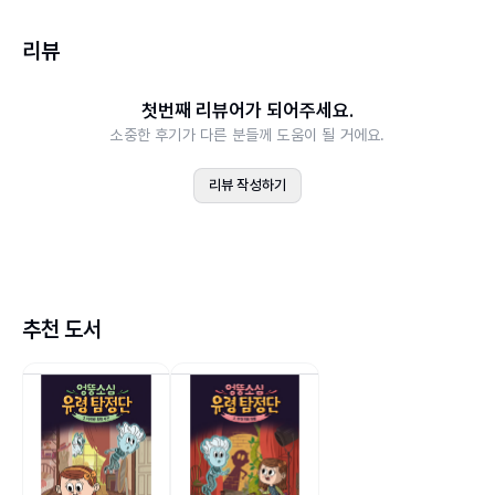
줄거리
리뷰
인간과 바람을 무서워하는 엉뚱하고 소심한 유령 카즈는 가
첫번째 리뷰어가 되어주세요.
족과 오래된 학교에서 함께 살고 있었어요. 그러던 어느 날,
소중한 후기가 다른 분들께 도움이 될 거에요.
커다란 노란색 트럭 여러 대가 학교에 들어서더니, 쇳덩이를
리뷰 작성하기
하늘 위로 들어 올려 카즈 가족들의 은신처 꼭대기를 내리치
기 시작했어요. 천장과 벽이 뜯겨 나가면서 카즈의 가족, 반
려견 코즈모까지 모두가 바깥세상으로 날아가 버렸어요. 카
즈는 열심히 뒷걸음칠 쳤지만, 세게 불어온 바람에 휩쓸려
바깥세상으로 내동댕이쳐졌어요. 카즈가 가까스로 자리를
추천 도서
잡은 곳은 유령이 출몰한다는 도서관! 그곳에서 카즈는 유령
을 보는 인간 소녀 클레어를 만나 가족들을 찾을 궁리를 하
다가 뜻밖의 제안을 받게 돼요. 바로 유령 사건을 해결하는
유령 탐정단이 되는 것! 카즈와 클레어는 잃어버린 카즈의
가족을 찾으며 도서관 유령 사건을 파헤쳐 보지만 좀처럼 해