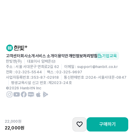
Chapter 07 알고리즘
_문제 해결을 위한 효율적인 방법과 절차
01 알고리즘의 개요
02 정렬 알고리즘
03 탐색 알고리즘
04 재귀 알고리즘
요약/연습문제
고객센터
회사소개
서비스 소개
이용약관
개인정보처리방침
기업교육
한빛앤(주)
대표이사 임백준
주소 : 서울 서대문구 연희로2길 62
이메일 : support@hanbit.co.kr
Chapter 08 데이터베이스
전화 : 02-325-5544
팩스 : 02-325-9697
_방대한 데이터를 다루는 기술
사업자등록번호 :
353-87-02918
통신판매번호 :
2024-서울서대문-0847
평생교육시설 신고 번호 :
제2023-24호
01 데이터베이스의 개요
©
2026
HanbitN Inc
02 관계형 데이터베이스
03 SQL
요약/연습문제
22,000
원
구매하기
Chapter 09 네트워크와 인터넷
22,000
원