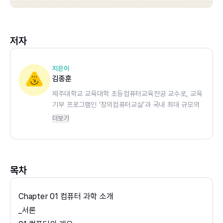
저자
지은이
김종훈
제주대학교 교육대학 초등컴퓨터교육전공 교수로, 교육
기부 프로그램인 ‘창의컴퓨터교실’과 국내 최대 규모의
소프트웨어 교육 관련 온라인 커뮤니티인 ‘소프트웨어
더보기
교육 카페
(
http://cafe.naver.com/scratchprogramming
)’를
운영하고 있다. 2016년과 2018년에 세계인명사전인
‘마르퀴즈 후즈후’(Marquis Who’s Who) 컴퓨터과학
목차
분야에 이름이 등재되었다. 저서로는 『중학교 정보 교
과서』, 『Scratch 』, 어린이와 청소년을 위한 ‘수프’ 시
리즈인 『스크래치 알고리즘』, 『앱 인벤터』, 『IT 퍼즐』,
Chapter 01 컴퓨터 과학 소개
『프로그래밍 비타민』, 그리고 『컴퓨터 과학』, 『프로그
_서론
래밍 언어론』 등 30여 권이 있다. 지금도 교육과 집필