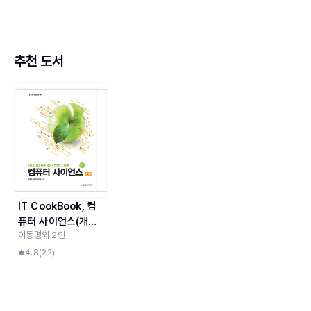
03 프로그램 명령어
요약/연습문제
추천 도서
Chapter 04 운영체제
_하드웨어와 사용자 사이의 중재자 운영체제
01 운영체제의 개요
02 프로세스 관리
03 주기억장치 관리
04 파일 관리
요약/연습문제
[하나 더 알기] 모바일 기기에도 운영체제가 있을까?
IT CookBook, 컴
퓨터 사이언스(개정
Chapter 05 프로그래밍 언어
이동명
외
2
인
판) : 새내기를 위한
최신 컴퓨터 개론
4.8
(
22
)
_파이선으로 키우는 컴퓨팅 사고력
01 프로그래밍 언어의 개요
02 변수와 자료형