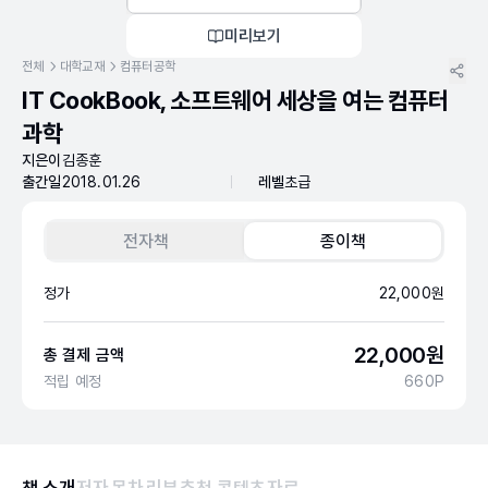
미리보기
전체
대학교재
컴퓨터공학
IT CookBook, 소프트웨어 세상을 여는 컴퓨터
과학
지은이
김종훈
출간일
2018.01.26
레벨
초급
전자책
종이책
정가
22,000
원
22,000
원
총 결제 금액
적립 예정
660
P