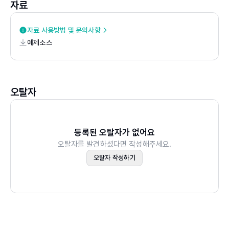
03 연산자와 제어 구조
자료
04 함수
05 프로그래밍 응용
자료 사용방법 및 문의사항
예제소스
요약/연습문제
[하나 더 알기] 파이선 라이브러리 함수에는 어떤 것들이 있
을까?
오탈자
Chapter 06 자료구조
_데이터를 효율적으로 이용하기 위한 저장 방법
01 자료구조의 개요
등록된 오탈자가 없어요
오탈자를 발견하셨다면 작성해주세요.
02 배열과 연결 리스트
오탈자 작성하기
03 스택과 큐
04 그래프
05 트리
요약/연습문제