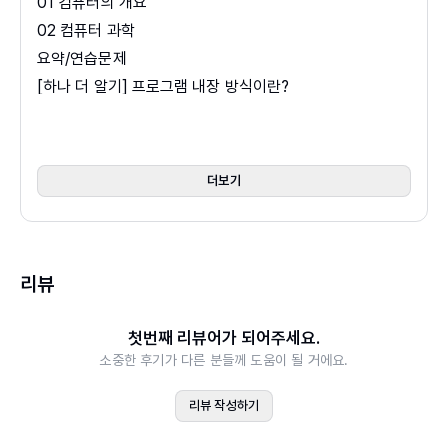
01 컴퓨터의 개요
을 통해 소프트웨어 교육이 올바르게 정착하는 데 큰
힘을 쏟고 있다.
02 컴퓨터 과학
요약/연습문제
[하나 더 알기] 프로그램 내장 방식이란?
Chapter 02 데이터 표현과 디지털 논리
_인간은 10진수, 컴퓨터는 2진수
더보기
01 수의 체계와 변환
02 정보의 표현
03 불 대수와 디지털 논리
리뷰
요약/연습문제
첫번째 리뷰어가 되어주세요.
Chapter 03 컴퓨터 구조
소중한 후기가 다른 분들께 도움이 될 거에요.
_부팅부터 프로그램 실행까지
01 컴퓨터 시스템의 구성
리뷰 작성하기
02 컴퓨터 시스템의 동작