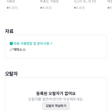
이종원
박종오, 우종경
오스미 유...
외
1
인
백
래밍
티(
01 파일 내용 검색 : grep/egrep/fgrep
ak
5.0
(
1
)
4.0
(
2
)
5.0
(
1
)
5
실습 7-1 grep 옵션 익히기
vn
02 파일 검색 : find
oc
실습 7-2 find 사용법 익히기
s
03 명령 검색 : which
자료
요약
연습문제
자료 사용방법 및 문의사항
Chapter 08 사용자와 프로세스 명령 익히기
예제소스
01 프로세스의 개념과 종류
02 프로세스 관리 명령
실습 8-1 프로세스를 찾아 종료시키기
03 포그라운드와 백그라운드 프로세스
오탈자
실습 8-2 작업 관리하기
04 사용자 정보 보기
요약
등록된 오탈자가 없어요
연습문제
오탈자를 발견하셨다면 작성해주세요.
Chapter 09 파일 아카이브와 압축 명령 익히기
오탈자 작성하기
01 파일 아카이브 : tar