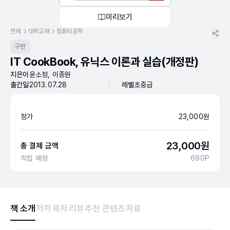
미리보기
전체
대학교재
컴퓨터공학
구판
IT CookBook, 유닉스 이론과 실습(개정판)
지은이
윤소정, 이종원
출간일
2013.07.28
레벨
초중급
정가
23,000
원
23,000
원
총 결제 금액
적립 예정
690
P
책 소개
저자
목차
리뷰
추천 콘텐츠
자료