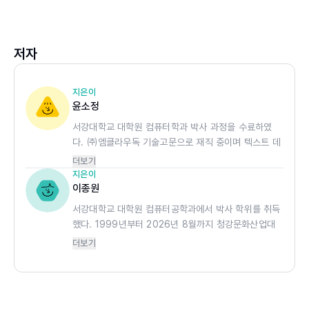
저자
지은이
윤소정
서강대학교 대학원 컴퓨터학과 박사 과정을 수료하였
다. ㈜엠클라우독 기술고문으로 재직 중이며 텍스트 데
이터의 분석 및 이를 활용한 다양한 지능형 서비스 개
더보기
발에 많은 관심을 가지고 있다.
지은이
이종원
서강대학교 대학원 컴퓨터공학과에서 박사 학위를 취득
했다. 1999년부터 2026년 8월까지 청강문화산업대
학교 게임콘텐츠스쿨 교수로 재직하였으며, 소프트웨어
더보기
테스팅·게임 QA·리눅스 등 다양한 분야를 가르쳤다.
주요 저서로는 『유니티 입문』(한빛아카데미, 2026),
『쉽게 배우는 리눅스』(한빛아카데미, 2024), 『로키 리
눅스』(한빛아카데미, 2024), 『난생처음 앱 인벤터』(한