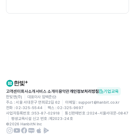
02 파일 아카이브와 압축 : jar
03 .z 파일 : pack/unpack
04 .Z 파일 : compress/uncompress
05 .gz 파일 : gzip/gunzip
06 .zip 파일 : zip/unzip
07 .bz2 파일 : bzip2/bunzip2
실습 9-1 중요 문서 보관하기
요약
연습문제
Chapter 10 인터넷과 통신 명령 익히기
01 사용자간 직접 통신 : write/wall/talk/mesg
02 이메일 보내기 : mailx
03 호스트와 개인 정보 확인
고객센터
회사소개
서비스 소개
이용약관
개인정보처리방침
기업교육
04 파일 송수신 : ftp
한빛앤(주)
대표이사 임백준
주소 : 서울 서대문구 연희로2길 62
이메일 : support@hanbit.co.kr
실습 10-1 ftp로 바이너리 파일 가져오기
전화 : 02-325-5544
팩스 : 02-325-9697
요약
사업자등록번호 :
353-87-02918
통신판매번호 :
2024-서울서대문-0847
연습문제
평생교육시설 신고 번호 :
제2023-24호
©
2026
HanbitN Inc
Chapter 11 유닉스 유틸리티 이용하기