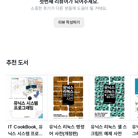
첫번째 리뷰어가 되어주세요.
연습문제
소중한 후기가 다른 분들께 도움이 될 거에요.
Chapter 03 파일 다루기
01 파일 내용 보기 : cat/more/tall
리뷰 작성하기
02 파일 복사 : cp
실습 3-1 파일 내용 보기와 검색
Part 02 유닉스 고급
Chapter 06 파일 접근 권한 관리하기
추천 도서
01 파일의 속성
02 파일의 접근 권한
03 기호를 이용한 파일 접근 권한 변경
실습 6-1 기호 모드로 파일 권한 변경하기
04 숫자를 이용한 파일 접근 권한 변경
실습 6-2 숫자 모드로 파일 권한 변경하기
05 기본 접근 권한의 설정
실습 6-3 기본 접근 권한 변경하기
요약
연습문제
IT CookBook, 유
유닉스 리눅스 명령
유닉스 리눅스 셸 스
유
닉스 시스템 프로그
어 사전(개정판)
크립트 예제 사전
그
Chapter 07 파일과 디렉토리 검색하기