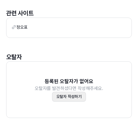
CHAPTER 06 연삭가공
6.1 연삭의 개요
관련 사이트
6.2 평면연삭
정오표
6.3 원통연삭
6.4 센터리스 연삭
6.5 크리프피드 연삭
6.6 기타 연마 공정
오탈자
6.7 연삭가공의 선택 기준
6.8 연삭 제품 설계 시 고려사항
연습문제
등록된 오탈자가 없어요
오탈자를 발견하셨다면 작성해주세요.
CHAPTER 07 비전통 가공
오탈자 작성하기
7.1 비전통 가공의 개요
7.2 기계적 에너지 가공
7.3 전기화학적 가공
7.4 열에너지 가공