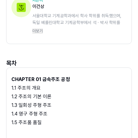
지은이
이건상
서울대학교 기계공학과에서 학사 학위를 취득했으며,
독일 베를린대학교 기계공학부에서 석 · 박사 학위를
취득한 후 연구원으로 재직했다. 이후 한국과학기술연
더보기
구원에서 선임연구원으로 근무했으며, 현재 국민대학교
기계공학부에서 명예교수로 재직 중이다. 역서로는 『공
학설계론』(동명사, 2009)과 『그루버의 현대제조공학
(7판)』(홍릉, 2024)이 있다.
목차
CHAPTER 01 금속주조 공정
1.1 주조의 개요
1.2 주조의 기본 이론
1.3 일회성 주형 주조
1.4 영구 주형 주조
1.5 주조품 품질
1.6 주조 제품 설계 시 고려사항