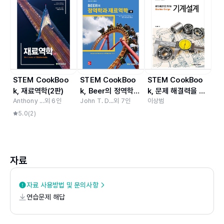
CHAPTER 04 박판금속 공정
4.1 박판금속 공정의 개요
4.2 절단 공정
4.3 굽힘 공정
4.4 딥드로잉 공정
연습문제
STEM CookBoo
STEM CookBoo
STEM CookBoo
k, 재료역학(2판)
k, Beer의 정역학과
k, 문제 해결력을 키
CHAPTER 05 절삭가공
Anthony ...
외
6
인
John T. D...
외
7
인
이상범
재료역학(3판)
우는 기계설계
5.0
(
2
)
5.1 절삭가공의 개요
5.2 절삭가공의 기본 이론
5.3 절삭공구와 파손
5.4 절삭가공 공정
자료
5.5 절삭가공용 공작기계
5.6 절삭 제품 설계 시 고려사항
자료 사용방법 및 문의사항
연습문제 해답
연습문제