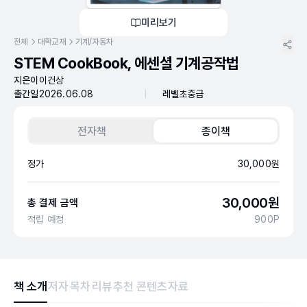
미리보기
전체
대학교재
기계/자동차
STEM CookBook, 에센셜 기계공작법
지은이
이건상
출간일
2026.06.08
레벨
초중급
전자책
종이책
정가
30,000
원
30,000
원
총 결제 금액
적립 예정
900
P
책 소개
저자
목차
리뷰
추천 콘텐츠
자료