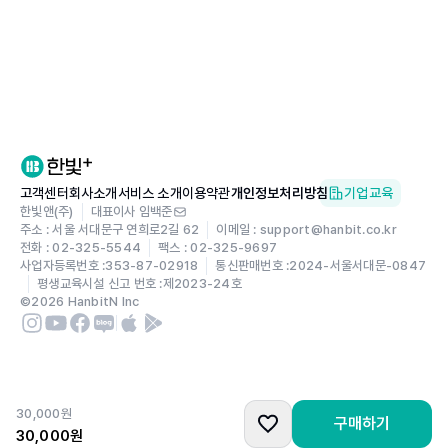
7.5 화학적 가공
7.6 비전통 가공 공정의 선택 기준
연습문제
CHAPTER 08 용접 공정
8.1 용접 공정의 개요
8.2 아크용접
고객센터
회사소개
서비스 소개
이용약관
개인정보처리방침
기업교육
8.3 저항용접
한빛앤(주)
대표이사 임백준
8.4 산소-연료가스 용접
주소 : 서울 서대문구 연희로2길 62
이메일 : support@hanbit.co.kr
전화 : 02-325-5544
팩스 : 02-325-9697
8.5 기타 융합용접
사업자등록번호 :
353-87-02918
통신판매번호 :
2024-서울서대문-0847
평생교육시설 신고 번호 :
제2023-24호
8.6 고상용접
©
2026
HanbitN Inc
8.7 용접의 품질
8.8 용접 제품 설계 시 고려사항
연습문제
30,000
원
구매하기
CHAPTER 09 열처리 및 표면가공
30,000
원