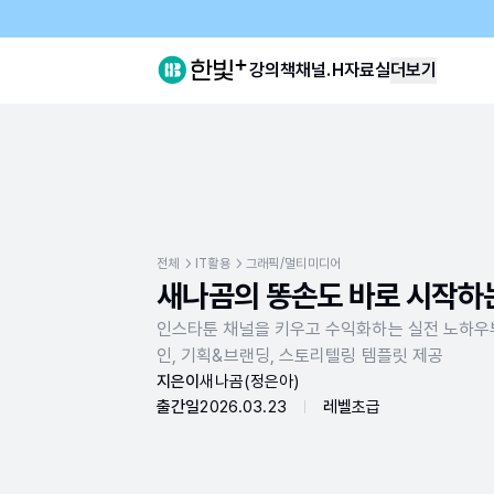
강의
책
채널.H
자료실
더보기
전체
IT활용
그래픽/멀티미디어
새나곰의 똥손도 바로 시작하는
인스타툰 채널을 키우고 수익화하는 실전 노하우부
인, 기획&브랜딩, 스토리텔링 템플릿 제공
지은이
새나곰(정은아)
출간일
2026.03.23
레벨
초급