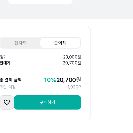
전자책
종이책
정가
23,000
원
판매가
20,700
원
10
%
20,700
원
총 결제 금액
적립 예정
1,030
P
구매하기