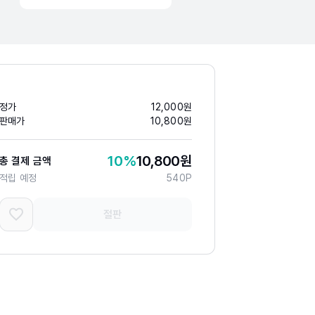
정가
12,000
원
판매가
10,800
원
10
%
10,800
원
총 결제 금액
적립 예정
540
P
절판