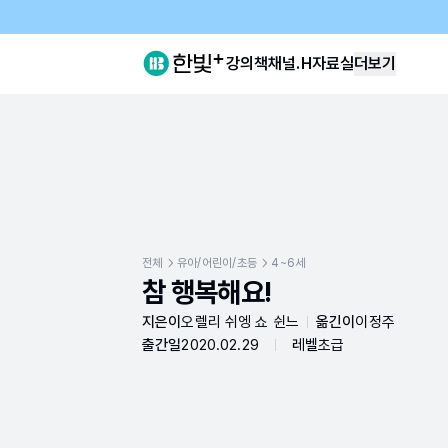
강의
책
채널.H
자료실
더보기
전체
유아/어린이/초등
4~6세
참 행복해요!
지은이
오렐리 쉬엥 쇼 쉰느
옮긴이
이정주
출간일
2020.02.29
레벨
초급