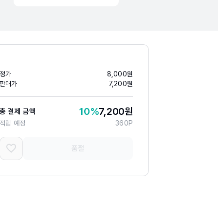
정가
8,000
원
판매가
7,200
원
10
%
7,200
원
총 결제 금액
적립 예정
360
P
품절