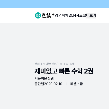
강의
책
채널.H
자료실
더보기
전체
유아/어린이/초등
4~6세
재미있고 빠른 수학 2권
지은이
윤정일
출간일
2020.02.10
레벨
초급