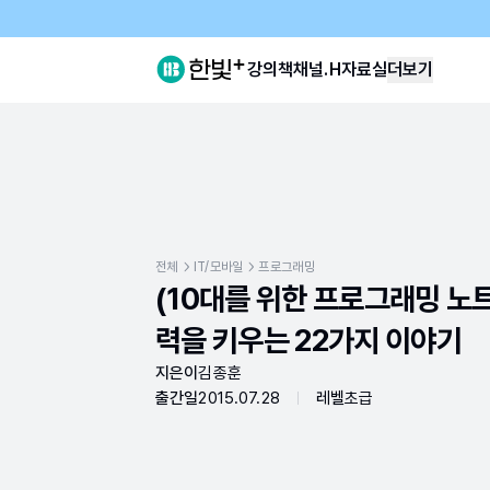
강의
책
채널.H
자료실
더보기
전체
IT/모바일
프로그래밍
(10대를 위한 프로그래밍 노트
력을 키우는 22가지 이야기
지은이
김종훈
출간일
2015.07.28
레벨
초급