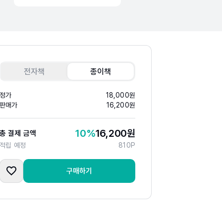
전자책
종이책
정가
18,000
원
판매가
16,200
원
10
%
16,200
원
총 결제 금액
적립 예정
810
P
구매하기