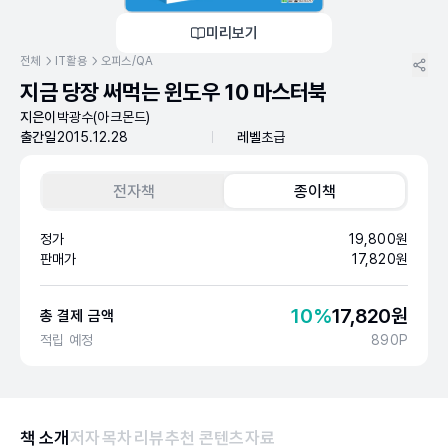
미리보기
전체
IT활용
오피스/QA
지금 당장 써먹는 윈도우 10 마스터북
지은이
박광수(아크몬드)
출간일
2015.12.28
레벨
초급
전자책
종이책
정가
19,800
원
판매가
17,820
원
10
%
17,820
원
총 결제 금액
적립 예정
890
P
책 소개
저자
목차
리뷰
추천 콘텐츠
자료