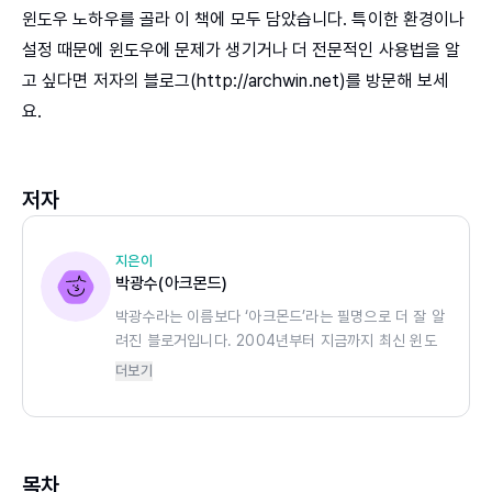
윈도우 노하우를 골라 이 책에 모두 담았습니다. 특이한 환경이나
설정 때문에 윈도우에 문제가 생기거나 더 전문적인 사용법을 알
고 싶다면 저자의 블로그(http://archwin.net)를 방문해 보세
요.
저자
지은이
박광수(아크몬드)
박광수라는 이름보다 ‘아크몬드’라는 필명으로 더 잘 알
려진 블로거입니다. 2004년부터 지금까지 최신 윈도
우 정보를 꾸준히 나누고 있습니다. 2007년부터
더보기
2017년까지 마이크로소프트 MVP(Windows 부문)
를 수상했습니다. 오피스 365, 애저(Azure) 등 마이
크로소프트의 최신 기술에 열광합니다. 현재 일본에서
서버 개발자로 활동하면서 딥러닝에 많은 관심을 두고
목차
있습니다.