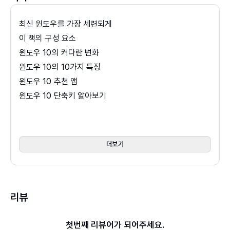
블로그 :
http://archwin.net
최신 윈도우를 가장 세련되게
페이스북 :
http://fb.com/ArchSeven
이 책의 구성 요소
이메일 : archmond@outlook.com
윈도우 10의 커다란 변화
윈도우 10의 10가지 특징
윈도우 10 추천 앱
윈도우 10 단축키 알아보기
Part 01 첫 만남 - 윈도우 10 설치 또는 업그레이드하기
LESSON 01 윈도우 10 설치 전 알아두기
더보기
LESSON 02 윈도우 10 업그레이드 묻고 답하기
LESSON 03 윈도우 10으로 업그레이드하기
LESSON 04 윈도우 10을 새로 설치(클린 설치)하기
리뷰
LESSON 05 이전 운영체제로 되돌리기
첫번째 리뷰어가 되어주세요.
Part 02 썸 타기 - 깔끔하게 단장한 새 모습 살펴보기