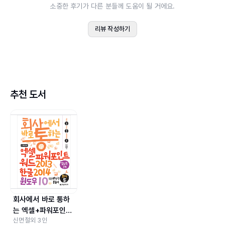
소중한 후기가 다른 분들께 도움이 될 거에요.
LESSON 01 윈도우 10에서 컴퓨터 켜고 끄기
LESSON 02 만능 관리 센터 _ 시작 메뉴 살펴보기
리뷰 작성하기
LESSON 03 사용자 친화적으로 시작 메뉴 설정하기
LESSON 04 스마트한 비서이자 팔방미인 _ 코타나 둘러
보기
LESSON 05 작업 보기로 가상 데스크톱 만들기
추천 도서
LESSON 06 알림 센터 _ 시스템 유지, 관리, 보안의 최전
선
LESSON 07 화면 분할 _ 스냅으로 동시에 여러 창을 비
교하기
LESSON 08 작업 표시줄 _ 앱 실행부터 Wi -Fi 접속, 날
짜와 시간 확인까지
LESSON 09 작업 표시줄을 윈도우 XP처럼 바꾸기
회사에서 바로 통하
Part 03 엣지 - 인터넷을 항해하는 빠르고 강한 선장
는 엑셀+파워포인트
LESSON 01 마이크로소프트 엣지 _ 인터넷을 여는 새로
신면철
외
3
인
+워드 2013 & 한글