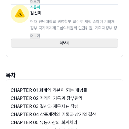
대학교 경영대학 학장, 한국전산회계학회 회장, 광주지
더보기
방국세청 국세심사위원 역임하였다. 저서 및 논문으로
지은이
는 <EXCEL로 구현해보는 행렬회계>, <회계정보시스
김선미
템>, <아하! 회계가 이거구나!>, <Corporate
현재 전남대학교 경영학부 교수로 재직 중이며 기획재
Financial Disclosure Strategy in the Cyber
정부 국가회계제도심의위원회 민간위원, 기획재정부 정
World> 등이 있다.
책성과평가위원회 민간위원, 기획재정부 공공기관 평가
더보기
위원, 행정안전부 지방세발전위원회 위원으로 활동하였
더보기
고, 한국연구재단/한국공인회계사회/한국회계정보학회
우수논문상을 수상하였다. 저서 및 논문으로는 <Case
로 배우는 회계학>(창민사, 2022), <PRPA를 활용한
내부감사 효율화 방안: 경비감사를 중심으로>,
<Refinancing risk, earnings management,
목차
and stock return> 등이 있다.
CHAPTER 01 회계의 기본이 되는 개념들
CHAPTER 02 거래의 기록과 장부관리
CHAPTER 03 결산과 재무제표 작성
CHAPTER 04 상품계정의 기록과 상기업 결산
CHAPTER 05 유동자산의 회계처리