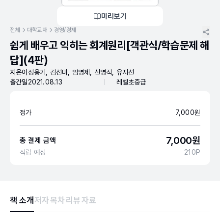
미리보기
전체
대학교재
경영/경제
쉽게 배우고 익히는 회계원리[객관식/학습문제 해
답](4판)
지은이
정용기, 김선미, 임영제, 신영직, 유지선
출간일
2021.08.13
레벨
초중급
정가
7,000
원
7,000
원
총 결제 금액
적립 예정
210
P
책 소개
저자
목차
리뷰
자료