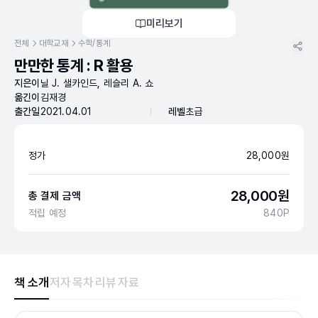
미리보기
전체
대학교재
수학/통계
만만한 통계 : R 활용
지은이
닐 J. 샐카인드, 레슬리 A. 쇼
옮긴이
김재경
출간일
2021.04.01
레벨
초급
정가
28,000
원
28,000
원
총 결제 금액
적립 예정
840
P
책 소개
저자
목차
리뷰
자료