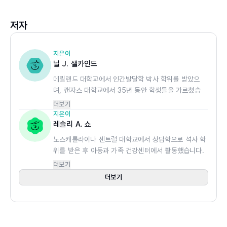
저자
지은이
닐 J. 샐카인드
메릴랜드 대학교에서 인간발달학 박사 학위를 받았으
며, 캔자스 대학교에서 35년 동안 학생들을 가르쳤습
니다. 이후 교육 심리학 및 연구 부서의 명예교수로 재
더보기
직하면서 동료 및 학생들과 함께 아동과 가족에 관련된
지은이
연구를 진행하고 있습니다. 샐카인드 박사는 150편이
레슬리 A. 쇼
넘는 논문을 발표했고, 100종이 넘는 교과서를 출판했
노스캐롤라이나 센트럴 대학교에서 상담학으로 석사 학
습니다.
위를 받은 후 아동과 가족 건강센터에서 활동했습니다.
이후 수학과 심리학에 대한 관심이 커지면서 캔자스 대
더보기
학교에서 정량심리학 박사 학위를 받았습니다. 또한 통
더보기
계 컴퓨팅과 기초 통계를 가르쳤고, 코넬 대학교에서
연구원으로 일했습니다. 쇼 박사는 20편이 넘는 논문
을 공동 저술했으며, <지적 발달 장애>라는 학술지의
통계 컨설턴트로 일하고 있습니다.