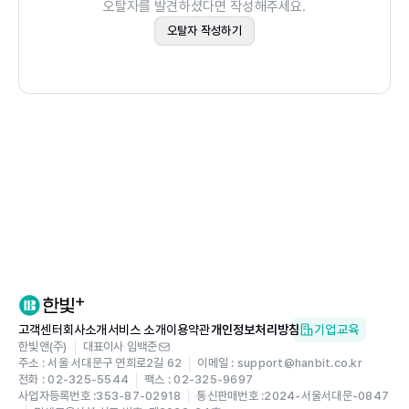
오탈자를 발견하셨다면 작성해주세요.
CHAPTER 16. 요인 두 개는 너무 많아요
오탈자 작성하기
CHAPTER 17. 관계 및 상관계수의 유의성 검정
CHAPTER 18. 미래를 예측하는 선형 회귀 사용하기
PART 06 더 많은 통계! 더 많은 도구! 더 많은 재미!
CHAPTER 19. 카이제곱 검정과 기타 비모수 검정
CHAPTER 20. 알아두어야 할 다른 (중요한) 통계 도구
부록 A R과 RStudio에 대한 더 재미있는 것
부록 B 분포표
부록 C 수학의 기본
부록 D 통계 자료를 얻을 수 있는 최고의 웹 사이트 10곳
부록 E 데이터 수집의 십계명
고객센터
회사소개
서비스 소개
이용약관
개인정보처리방침
기업교육
부록 F 용어집
한빛앤(주)
대표이사 임백준
주소 : 서울 서대문구 연희로2길 62
이메일 : support@hanbit.co.kr
부록 G 보상 : 브라우니 레시피
전화 : 02-325-5544
팩스 : 02-325-9697
사업자등록번호 :
353-87-02918
통신판매번호 :
2024-서울서대문-0847