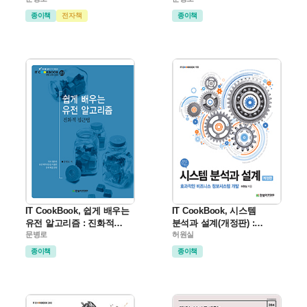
종이책
전자책
종이책
IT CookBook, 쉽게 배우는
IT CookBook, 시스템
유전 알고리즘 : 진화적
분석과 설계(개정판) :
접근법
문병로
효과적인 비즈니스
허원실
정보시스템 개발
종이책
종이책