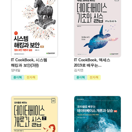
IT CookBook, 시스템
IT CookBook, 액세스
해킹과 보안(3판)
2019로 배우는
양대일
데이터베이스 기초와 실습
김지연
종이책
전자책
종이책
전자책