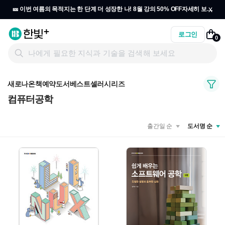
x
🎫 이번 여름의 목적지는 한 단계 더 성장한 나! 8월 강의 50% OFF
자세히 보기
→
로그인
0
새로나온책
예약도서
베스트셀러
시리즈
컴퓨터공학
출간일 순
도서명 순