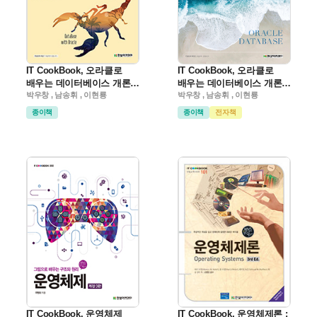
IT CookBook, 오라클로
IT CookBook, 오라클로
배우는 데이터베이스 개론과
배우는 데이터베이스 개론과
실습(2판)
박우창 , 남송휘 , 이현룡
실습(3판)
박우창 , 남송휘 , 이현룡
종이책
종이책
전자책
IT CookBook, 운영체제
IT CookBook, 운영체제론 :