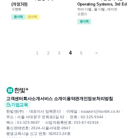
(개정3판)
Operating Systems, 3rd Ed
구현회
하비 디텔 , 폴 디텔 , 데이빗
쇼픈스
종이책
전자책
종이책
4
1
2
3
5
>
고객센터
회사소개
서비스 소개
이용약관
개인정보처리방침
기업교육
한빛앤(주)
대표이사 임백준
이메일 : support@hanbit.co.kr
주소 : 서울 서대문구 연희로2길 62
전화 : 02-325-5544
팩스 : 02-325-9697
사업자등록번호: 353-87-02918
통신판매번호: 2024-서울서대문-0847
평생교육시설 신고 번호: 제2023-24호