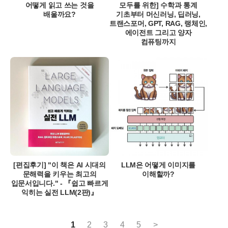
어떻게 읽고 쓰는 것을
모두를 위한] 수학과 통계
배울까요?
기초부터 머신러닝, 딥러닝,
트랜스포머, GPT, RAG, 랭체인,
에이전트 그리고 양자
컴퓨팅까지
[편집후기] "이 책은 AI 시대의
LLM은 어떻게 이미지를
문해력을 키우는 최고의
이해할까?
입문서입니다." - 『쉽고 빠르게
익히는 실전 LLM(2판)』
1
2
3
4
5
>