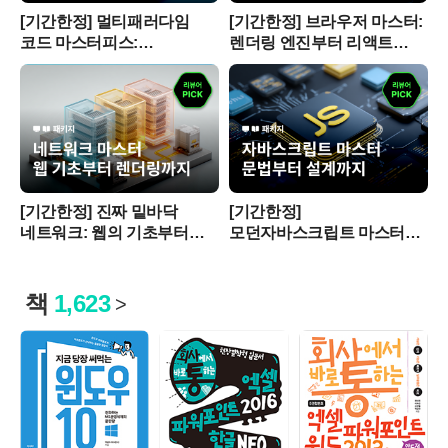
[기간한정] 멀티패러다임
[기간한정] 브라우저 마스터:
코드 마스터피스:
렌더링 엔진부터 리액트
타입스크립트 실무 완성
실무까지 (~5/10)
(~5/10)
[기간한정] 진짜 밑바닥
[기간한정]
네트워크: 웹의 기초부터
모던자바스크립트 마스터
렌더링까지 (~5/10)
클래스: 문법의 완성부터
설계의 확장까지 (~5/10)
책
1,623
>