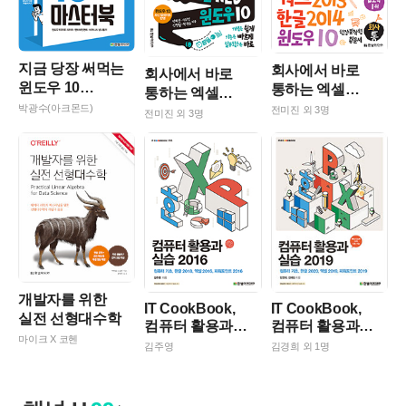
지금 당장 써먹는
회사에서 바로
회사에서 바로
윈도우 10
통하는 엑셀
통하는 엑셀
마스터북
+파워포인트+워드
박광수(아크몬드)
+파워포인트
전미진 외 3명
전미진 외 3명
2013 & 한글 2014
2016&한글 NEO&
& 윈도우 10
윈도우 10
개발자를 위한
IT CookBook,
IT CookBook,
실전 선형대수학
컴퓨터 활용과
컴퓨터 활용과
마이크 X 코헨
실습 2016
실습 2019
김주영
김경희 외 1명