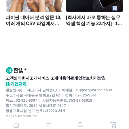
파이썬 데이터 분석 입문 10,
[회사에서 바로 통하는 실무
여러 개의 CSV 파일에서
엑셀 핵심 기능 22가지] - 10
합계 및 평균 계산하기
중첩 함수 입력 방법
알아보기 – IF, COUNT, SUM
고객센터
회사소개
서비스 소개
이용약관
개인정보처리방침
기업교육
한빛앤(주)
대표이사 임백준
이메일 : support@hanbit.co.kr
주소 : 서울 서대문구 연희로2길 62
전화 : 02-325-5544
팩스 : 02-325-9697
사업자등록번호: 353-87-02918
통신판매번호: 2024-서울서대문-0847
평생교육시설 신고 번호: 제2023-24호
©2026 HanbitN Inc