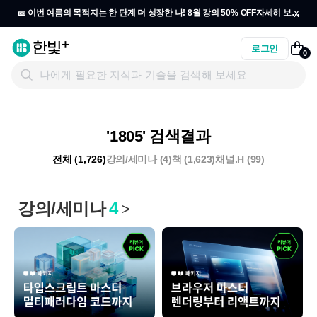
x
🎫 이번 여름의 목적지는 한 단계 더 성장한 나! 8월 강의 50% OFF
자세히 보기
→
로그인
0
'1805' 검색결과
전체 (1,726)
강의/세미나 (4)
책 (1,623)
채널.H (99)
강의/세미나
4
>