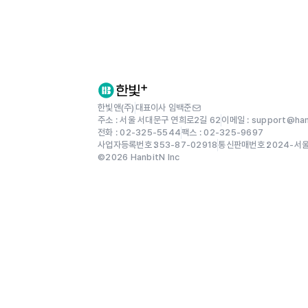
한빛앤(주)
대표이사 임백준
주소 : 서울 서대문구 연희로2길 62
이메일 : support@hanb
전화 : 02-325-5544
팩스 : 02-325-9697
사업자등록번호 :
353-87-02918
통신판매번호 :
2024-서
©
2026
HanbitN Inc