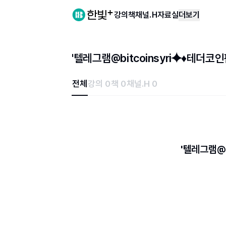
강의
책
채널.H
자료실
더보기
'텔레그램@bitcoinsyri⯌♦테더
전체
강의 0
책 0
채널.H 0
'텔레그램@