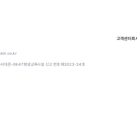
고객센터
회
it.co.kr
울서대문-0847
평생교육시설 신고 번호 :
제2023-24호