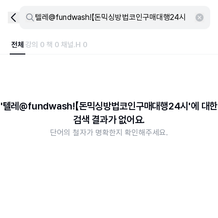
전체
강의 0
책 0
채널.H 0
'텔레@fundwashǃ【돈믹싱방법코인구매대행24시'에 대한
검색 결과가 없어요.
단어의 철자가 명확한지 확인해주세요.