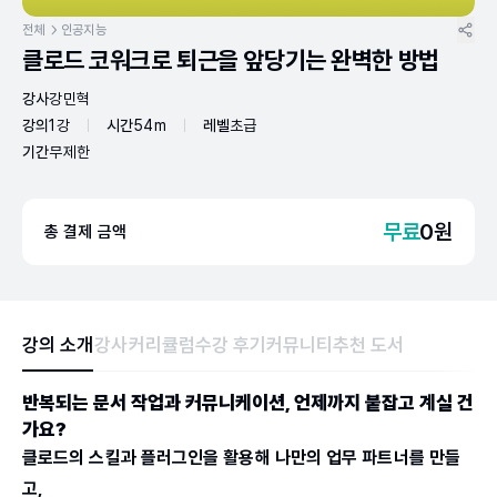
전체
인공지능
클로드 코워크로 퇴근을 앞당기는 완벽한 방법
강사
강민혁
강의
1강
시간
54m
레벨
초급
기간
무제한
무료
0
원
총 결제 금액
강의 소개
강사
커리큘럼
수강 후기
커뮤니티
추천 도서
반복되는 문서 작업과 커뮤니케이션, 언제까지 붙잡고 계실 건
가요?
클로드의 스킬과 플러그인을 활용해 나만의 업무 파트너를 만들
고,