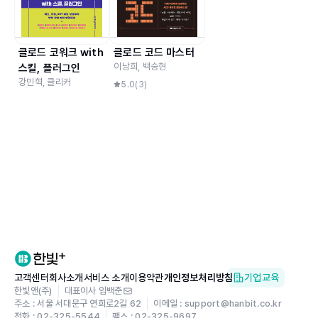
클로드 코워크 with
클로드 코드 마스터
이남희, 백승현
스킬, 플러그인
강민혁, 클리커
5.0
(
3
)
고객센터
회사소개
서비스 소개
이용약관
개인정보처리방침
기업교육
한빛앤(주)
대표이사 임백준
주소 : 서울 서대문구 연희로2길 62
이메일 : support@hanbit.co.kr
전화 : 02-325-5544
팩스 : 02-325-9697