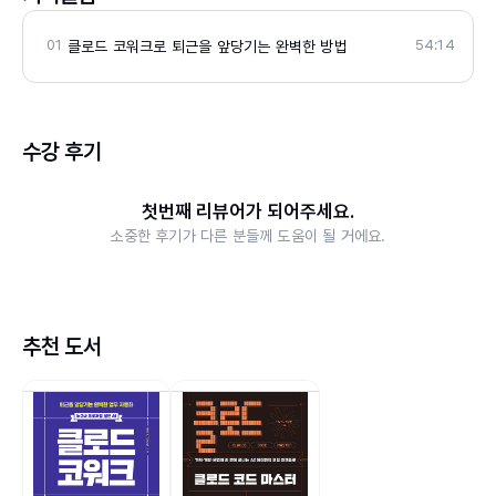
성형 AI와 개발 생산성 분야를 중심으로 집필과 번역을
병행하며, 국내 개발자 독자층을 위한 실용적인 콘텐츠
01
54:14
클로드 코워크로 퇴근을 앞당기는 완벽한 방법
를 꾸준히 선보이고 있습니다.
『클로드 코워크 with 스킬, 플러그인』,『오픈클로 with
GPT, 제미나이, 클로드』를 집필했고 『AI 에이전트 엔
지니어링』,『바이브 코딩 너머 개발자 생존법』, 『러닝
수강 후기
랭체인』(이상 한빛미디어), 『실용 SQL』(영진닷컴,
2023)을 번역했습니다.
첫번째 리뷰어가 되어주세요.
소중한 후기가 다른 분들께 도움이 될 거에요.
블로그: https://minhyeok.me
추천 도서