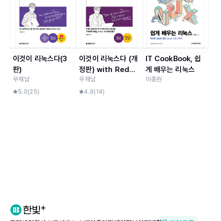
이것이 리눅스다(3
이것이 리눅스다 (개
IT CookBook, 쉽
판)
정판) with RedHa
게 배우는 리눅스
우재남
우재남
이종원
t CentOS 8
5.0
(
25
)
4.9
(
14
)