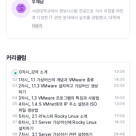
우재남
서강대학교에서 정보시스템 전공으로 석사 과정을 마친
후 다양한 IT 관련 분야에서 실무를 경험했고, 대학에
서 프로그래밍, 데이터베이스, 운영체제 등을 강의해
더보기
왔다. 현재는 디티솔루션의 공간데이터베이스 연구소장
으로 재직 중이며, 공간 정보와 IT의 융합 학문인 유시
티 IT 분야의 공학박사 학위도 취득했다. 또한 한양사
이버대학교 컴퓨터공학과와 삼성, LG, 현대, CJ, KT,
커리큘럼
SK, 대한상공회의소, 육군본부 등의 기업과 공공기관
에서 인공지능 및 IT 전문 분야를 강의하고 있다. 자신
이 체험한 다양한 IT 실무 경험과 지식을 최대한 쉽고
13:36
0차시_강의 소개
빠르게 독자와 수강생에게 전달하는 것을 집필과 강의
02
14:30
1차시_ 1.1 가상머신의 개념과 VMware 종류
의 모토로 삼고 있다. 지금까지 한빛미디어와 한빛아카
03
23:36
2차시_ 1.1.3 VMware 설치하고 가상머신 생성
데미에서 50권 이상의 책을 집필/번역했다.
하기
04
10:00
3차시_ 1.3 VMware 프로그램의 특징과 사용법
05
13:06
4차시_ 1.4.5 VMnet8의 IP 주소 설정과 ISO
파일 생성법
06
17:06
5차시_ 2.1 리눅스와 Rocky Linux 소개
07
18:30
6차시_ 3.1 Server 가상머신에 Rocky Linux
설치하기
08
28:48
7차시_ 3.1 Server 가상머신 관련 설정하기