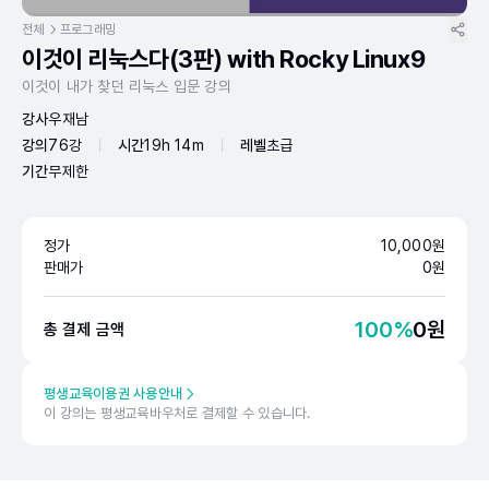
전체
프로그래밍
이것이 리눅스다(3판) with Rocky Linux9
이것이 내가 찾던 리눅스 입문 강의
강사
우재남
강의
76강
시간
19h 14m
레벨
초급
기간
무제한
정가
10,000
원
판매가
0
원
100
%
0
원
총 결제 금액
평생교육이용권 사용안내
이 강의는 평생교육바우처로 결제할 수 있습니다.