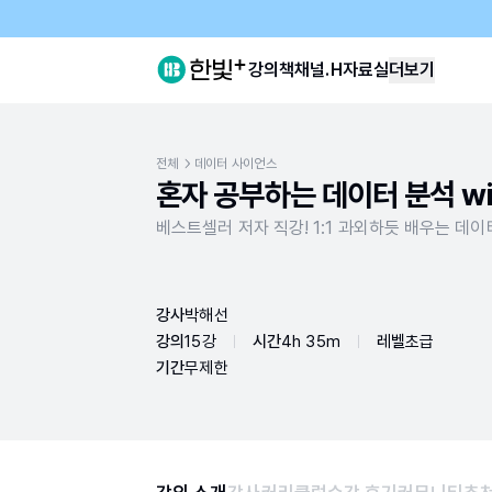
강의
책
채널.H
자료실
더보기
전체
데이터 사이언스
혼자 공부하는 데이터 분석 wi
베스트셀러 저자 직강! 1:1 과외하듯 배우는 데이
강사
박해선
강의
15강
시간
4h 35m
레벨
초급
기간
무제한