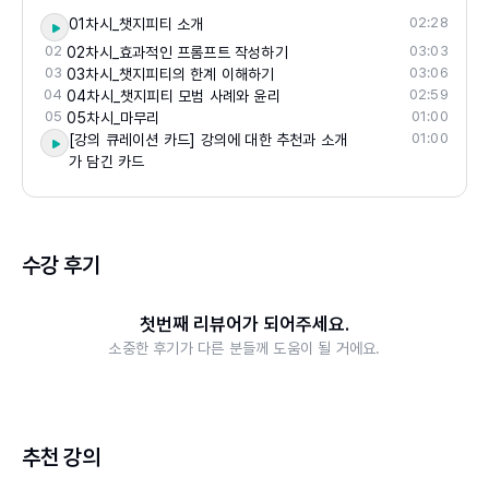
게 몰입을 유도하는 독특한 학습 문화를 만들어왔다.
02:28
01차시_챗지피티 소개
지금도 SkillSprints는 온라인 학습의 최전선에서 끊임
02
03:03
02차시_효과적인 프롬프트 작성하기
없이 실험하고 진화하는 팀으로, 누구나 기술을 통해
03
03:06
03차시_챗지피티의 한계 이해하기
성장할 수 있는 세상을 만들어가고 있다.
04
02:59
04차시_챗지피티 모범 사례와 윤리
05
01:00
05차시_마무리
01:00
[강의 큐레이션 카드] 강의에 대한 추천과 소개
가 담긴 카드
수강 후기
첫번째 리뷰어가 되어주세요.
소중한 후기가 다른 분들께 도움이 될 거에요.
추천 강의