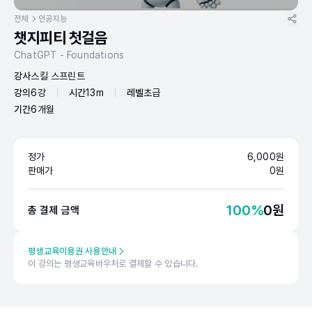
전체
인공지능
챗지피티 첫걸음
ChatGPT - Foundations
강사
스킬 스프린트
강의
6강
시간
13m
레벨
초급
기간
6개월
정가
6,000
원
판매가
0
원
100
%
0
원
총 결제 금액
평생교육이용권 사용안내
이 강의는 평생교육바우처로 결제할 수 있습니다.