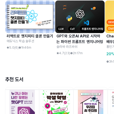
리액트로 챗지피티 클론 만들기
GPT와 오픈AI API로 시작하
Ch
에듀닉스 학습 솔루션
는 파이썬 프롬프트 엔지니어링
배우
슬라바 라즈바쉬
홍민
전문
5.0
(
6
)
1h46m
4.7
(
23
)
2h17m
20
3h
추천 도서