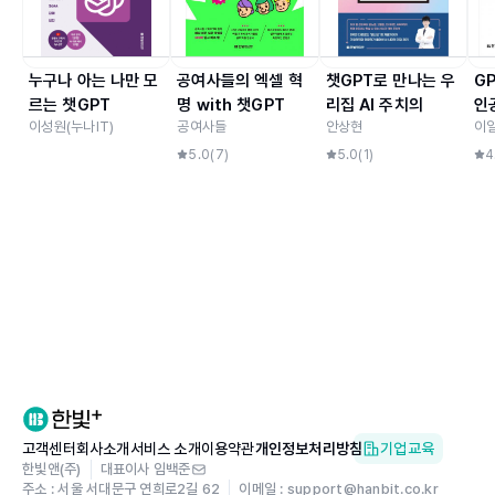
누구나 아는 나만 모
공여사들의 엑셀 혁
챗GPT로 만나는 우
GP
르는 챗GPT
명 with 챗GPT
리집 AI 주치의
인
이성원(누나IT)
공여사들
안상현
이
판)
5.0
(
7
)
5.0
(
1
)
4
고객센터
회사소개
서비스 소개
이용약관
개인정보처리방침
기업교육
한빛앤(주)
대표이사 임백준
주소 : 서울 서대문구 연희로2길 62
이메일 : support@hanbit.co.kr