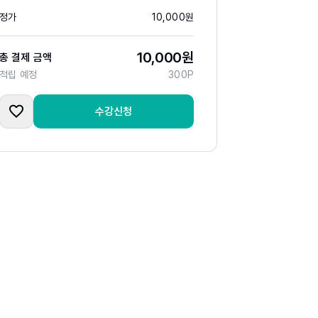
정가
10,000
원
10,000
원
총 결제 금액
적립 예정
300
P
수강신청