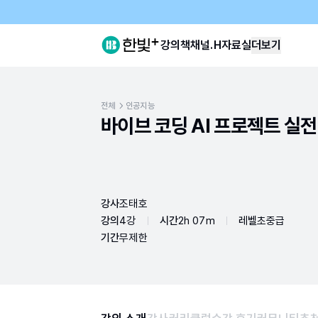
강의
책
채널.H
자료실
더보기
전체
인공지능
바이브 코딩 AI 프로젝트 실전
강사
조태호
강의
4강
시간
2h 07m
레벨
초중급
기간
무제한