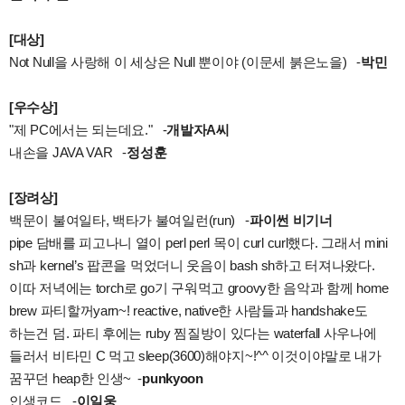
[대상]
Not Null을 사랑해 이 세상은 Null 뿐이야 (이문세 붉은노을) -
박민
[우수상]
"제 PC에서는 되는데요." -
개발자A씨
내손을 JAVA VAR -
정성훈
[장려상]
백문이 불여일타, 백타가 불여일런(run) -
파이썬 비기너
pipe 담배를 피고나니 열이 perl perl 목이 curl curl했다. 그래서 mini
sh과 kernel’s 팝콘을 먹었더니 웃음이 bash sh하고 터져나왔다.
이따 저녁에는 torch로 go기 구워먹고 groovy한 음악과 함께 home
brew 파티할꺼yarn~! reactive, native한 사람들과 handshake도
하는건 덤. 파티 후에는 ruby 찜질방이 있다는 waterfall 사우나에
들러서 비타민 C 먹고 sleep(3600)해야지~!^^ 이것이야말로 내가
꿈꾸던 heap한 인생~ -
punkyoon
인생코드 -
이일웅