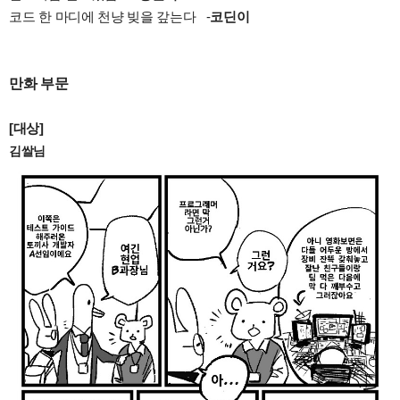
코드 한 마디에 천냥 빚을 갚는다 -
코딘이
만화 부문
[대상]
김쌀님