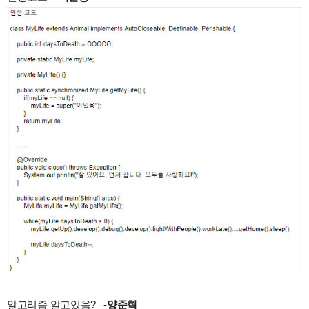
알고리즘 알고있음? -
양준혁