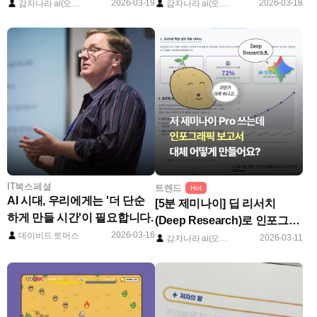
델 생성부터 피팅까지
량 문서 요약의 끝판왕(보고서/
2026-03-19
2026-03-18
감자나라 ai(오종현)
감자나라 ai(오종현)
동영상/음성 요약)
IT북스페셜
트렌드
Hot
AI 시대, 우리에게는 '더 단순
[5분 제미나이] 딥 리서치
하게 만들 시간'이 필요합니다.
(Deep Research)로 인포그래
2026-03-16
데이비드 토머스
픽 보고서 '5분'만에 제작하는
2026-03-11
감자나라 ai(오종현)
법