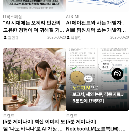
IT북스페셜
AI & ML
"AI 시대에는 오히려 인간의
AI 에이전트와 사는 개발자 :
고유한 경험이 더 귀해질 거예
AI를 팀원처럼 쓰는 개발자들
요." (『하루 30분, 나는 제미나
은 무엇이 다를까?
2026-03-23
2026-03-20
김민규
박경민
이로 돈을 번다』저자 인터뷰)
트렌드
트렌드
[5분 제미나이] 최신 이미지 모
[5분 제미나이]
델 '나노 바나나'로 AI 가상 모
NotebookLM(노트북LM): 대