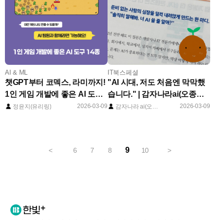
AI & ML
IT북스페셜
챗GPT부터 코덱스, 라미까지!
"AI 시대, 저도 처음엔 막막했
1인 게임 개발에 좋은 AI 도구
습니다." | 감자나라ai(오종현)
14종
저자의 집필 스토리
2026-03-09
2026-03-09
정윤지(유리링)
감자나라 ai(오종현)
9
<
6
7
8
10
>