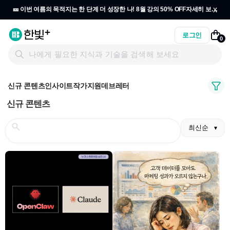
x
🎫 이번 여름의 목적지는 한 단계 더 성장한 나! 8월 강의 50% OFF
자세히 보기
→
로그인
0
신규 콘텐츠
인사이트
작가지원
데브레터
신규 콘텐츠
최신순
▾