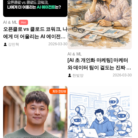
AI & ML
Hot
오픈클로 vs 클로드 코워크, 나
에게 더 어울리는 AI 에이전트
는?
2026-03-30
강민혁
AI & ML
[AI 초 개인화 마케팅] 마케터
와 데이터 팀이 겉도는 진짜 이
유: AI를 활용해 분석을 넘어
2026-03-30
한빛양
'결정'으로 가는 방법