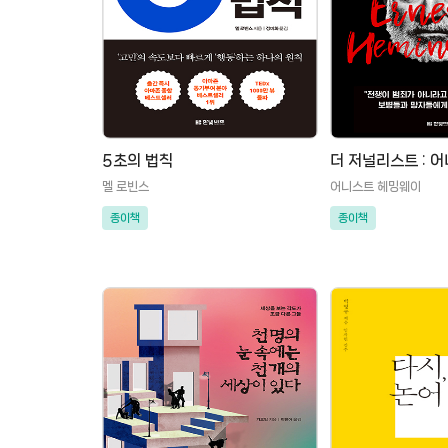
5초의 법칙
더 저널리스트 : 
멜 로빈스
어니스트 헤밍웨이
종이책
종이책