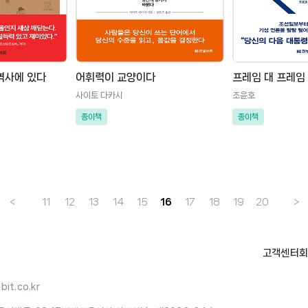
 역사에 있다
어휘력이 교양이다
프레임 대 프레임
사이토 다카시
조윤호
종이책
종이책
<
11
12
13
14
15
16
17
18
19
20
>
고객센터
회
it.co.kr