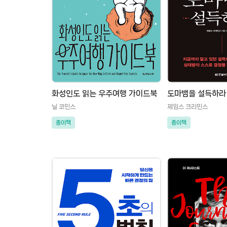
화성인도 읽는 우주여행 가이드북
도마뱀을 설득하라
닐 코민스
제임스 크리민스
종이책
종이책