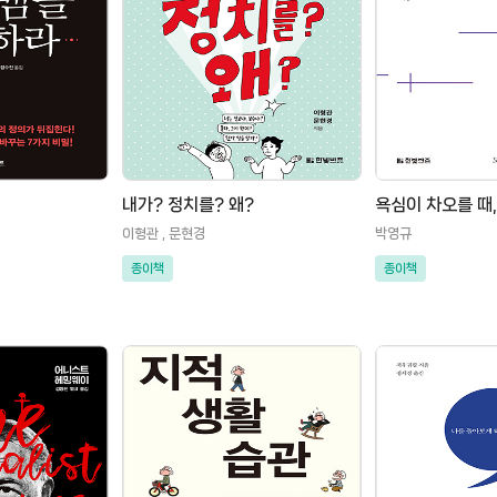
내가? 정치를? 왜?
욕심이 차오를 때
이형관 , 문현경
박영규
종이책
종이책