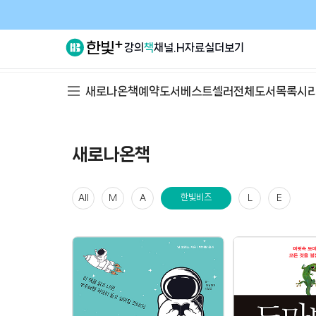
강의
책
채널.H
자료실
더보기
새로나온책
예약도서
베스트셀러
전체도서목록
시
새로나온책
한빛비즈
All
M
A
L
E