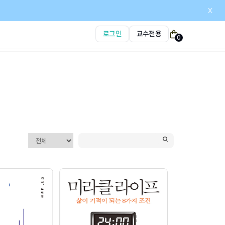
x
로그인
교수전용
0