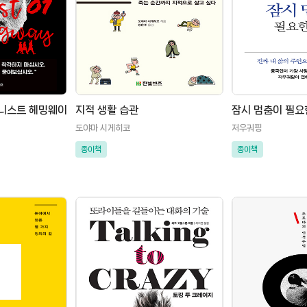
어니스트 헤밍웨이
지적 생활 습관
잠시 멈춤이 필요
도야마 시게히코
저우궈핑
종이책
종이책