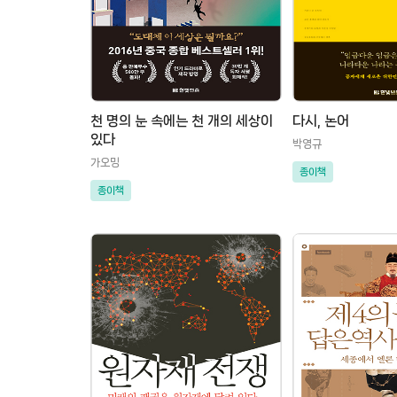
천 명의 눈 속에는 천 개의 세상이
다시, 논어
있다
박영규
가오밍
종이책
종이책