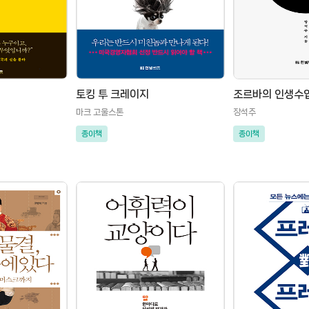
토킹 투 크레이지
조르바의 인생수
마크 고울스톤
장석주
종이책
종이책