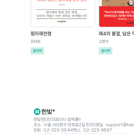
원자재전쟁
제4의 물결, 답은
유태원
고평석
종이책
종이책
한빛앤(주)
|
대표이사 임백준
주소 : 서울 서대문구 연희로2길 62
|
이메일 : support@hanb
전화 : 02-325-5544
|
팩스 : 02-325-9697