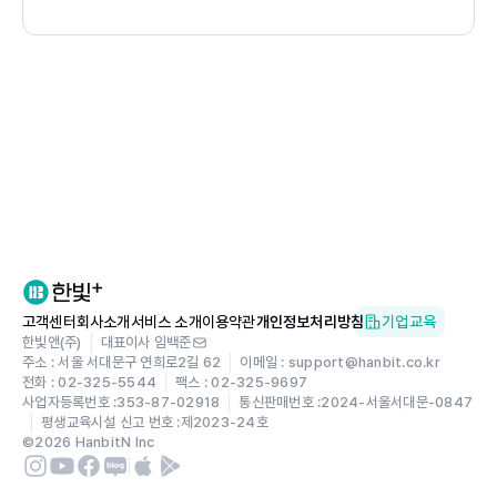
수 있습니다. 뒤쪽에 나오는 아이가 나중에 무엇이 되고 싶
은지 꿈꾸는 장면은 생텍쥐페리 『어린 왕자』를 연상하게 합
니다. 아이가 아빠와의 끈끈한 유대를 통해 형성한 아이만의
작은 행성에서 멋진 꿈을 꾸고 있다는 것을 흐뭇하게 느낄
수 있는 장면입니다.
육아는 곧 자신의 성장이기도 하다는,
<썬데이 파더스 클럽> 옆집 아빠들이 추천하는 그림책!
<썬데이 파더스 클럽>은 다섯 아빠들이 모여 일요일마다 발
행하는 육아일기 뉴스레터입니다. 초보 아빠지만 열심히 육
고객센터
회사소개
서비스 소개
이용약관
개인정보처리방침
기업교육
아에 참여하며 고군분투 아이와 함께 성장하는 에피소드로
한빛앤(주)
대표이사 임백준
주소 : 서울 서대문구 연희로2길 62
이메일 : support@hanbit.co.kr
어느덧 1,700명 이상의 구독자가 생긴 뉴스레터이지요.
전화 : 02-325-5544
팩스 : 02-325-9697
이 책은 <썬데이 파더스 클럽> 다섯 아빠들이 입을 모아 추
사업자등록번호 :
353-87-02918
통신판매번호 :
2024-서울서대문-0847
평생교육시설 신고 번호 :
제2023-24호
천하는 그림책입니다. 아빠라는 세상이 조금 부족하더라도
©
2026
HanbitN Inc
아빠라는 존재가 항상 지켜보고, 그 관심과 사랑을 아이가
느낄 수 있다면 아이는 더 멋진 사람으로 성장할 수 있다는