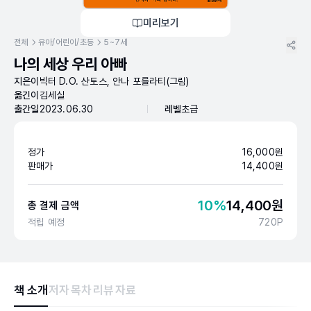
미리보기
전체
유아/어린이/초등
5~7세
나의 세상 우리 아빠
지은이
빅터 D.O. 산토스, 안나 포를라티(그림)
옮긴이
김세실
출간일
2023.06.30
레벨
초급
정가
16,000
원
판매가
14,400
원
10
%
14,400
원
총 결제 금액
적립 예정
720
P
책 소개
저자
목차
리뷰
자료