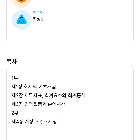
지은이
최상문
목차
1부
제1장 회계의 기초개념
제2장 재무제표, 회계요소와 회계등식
제3장 경영활동과 손익계산
2부
제4장 계정과목과 계정
제5장 회계순환과정
제6장 결산