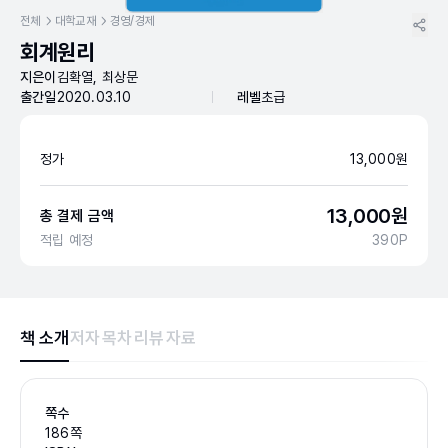
전체
대학교재
경영/경제
회계원리
지은이
김확열, 최상문
출간일
2020.03.10
레벨
초급
정가
13,000
원
13,000
원
총 결제 금액
적립 예정
390
P
책 소개
저자
목차
리뷰
자료
쪽수
186쪽