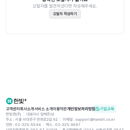
오탈자를 발견하셨다면 작성해주세요.
오탈자 작성하기
고객센터
회사소개
서비스 소개
이용약관
개인정보처리방침
기업교육
한빛앤(주)
대표이사 임백준
주소 : 서울 서대문구 연희로2길 62
이메일 : support@hanbit.co.kr
전화 : 02-325-5544
팩스 : 02-325-9697
사업자등록번호 :
353-87-02918
통신판매번호 :
2024-서울서대문-0847