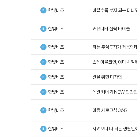
한빛비즈
버릴수록 부자 되는 미니
한빛비즈
커뮤니티 전략 바이블
한빛비즈
저는 주식투자가 처음인
한빛비즈
스테이블코인, 이미 시작
한빛비즈
일을 위한 디자인
한빛비즈
데일 카네기 NEW 인간
한빛비즈
마음 새로고침 365
한빛비즈
시켜보니 다 되는 생활밀착