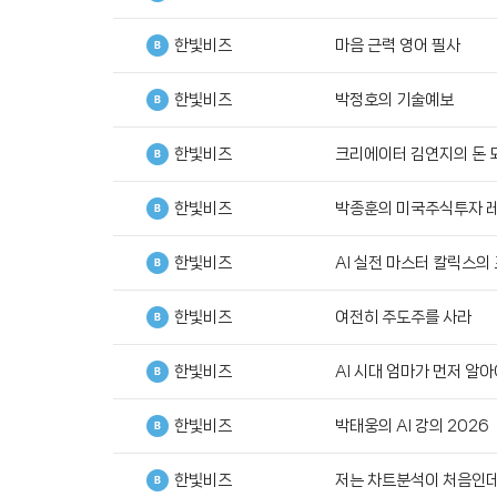
한빛비즈
마음 근력 영어 필사
한빛비즈
박정호의 기술예보
한빛비즈
크리에이터 김연지의 돈 되
한빛비즈
박종훈의 미국주식투자 
한빛비즈
AI 실전 마스터 칼릭스의
한빛비즈
여전히 주도주를 사라
한빛비즈
AI 시대 엄마가 먼저 알
한빛비즈
박태웅의 AI 강의 2026
한빛비즈
저는 차트분석이 처음인데