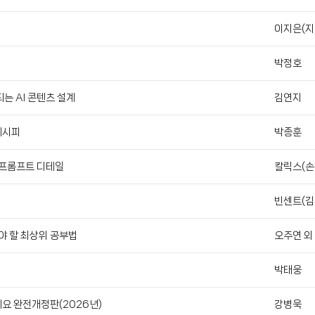
이지은(지
박정호
는 AI 콘텐츠 설계
김연지
레시피
박종훈
 프롬프트 디테일
칼릭스(손
빈센트(김
아야 할 최상위 공부법
오주연 외
박태웅
요 완전개정판(2026년)
강병욱