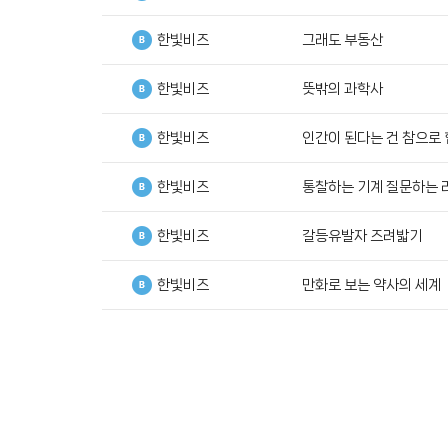
한빛비즈
그래도 부동산
한빛비즈
뜻밖의 과학사
한빛비즈
인간이 된다는 건 참으로
한빛비즈
통찰하는 기계 질문하는 
한빛비즈
갈등유발자 즈려밟기
한빛비즈
만화로 보는 약사의 세계