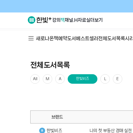
강의
책
채널.H
자료실
더보기
새로나온책
예약도서
베스트셀러
전체도서목록
시
전체도서목록
한빛비즈
All
M
A
L
E
브랜드
한빛비즈
나의 첫 부동산 경매 실전