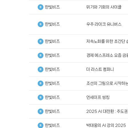
한빛비즈
위기와 기회의 사이클
한빛비즈
우주 라이크 유니버스
한빛비즈
저속노화를 위한 초간단 
한빛비즈
경제 에스프레소 요즘 금
한빛비즈
더 라스트 컴퍼니
한빛비즈
조선의 그림으로 시작하는
한빛비즈
언세이프 씽킹
한빛비즈
2025 AI 대전환 : 주
한빛비즈
박태웅의 AI 강의 2025