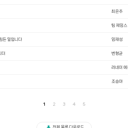
최은주
팀 제임스
 힘든 일입니다
임재성
리더
변형균
러네이 에
조승아
1
2
3
4
5
전체 목록 다운로드