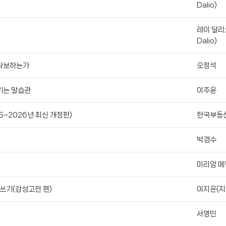
Dalio)
레이 달리
Dalio)
 확보하는가
오정석
키는 말습관
이주윤
5~2026년 최신 개정판)
한국부동
박경수
미리암 메켈
 쓰기(감성고전 편)
이지은(지
서영민