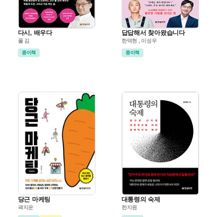
다시, 배우다
답답해서 찾아왔습니다
폴 김
한덕현 , 이성우
종이책
종이책
당근 마케팅
대통령의 숙제
곽지운
한지원