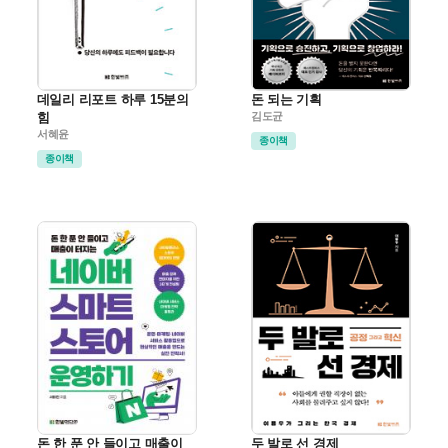
데일리 리포트 하루 15분의
돈 되는 기획
힘
김도균
서혜윤
종이책
종이책
돈 한 푼 안 들이고 매출이
두 발로 선 경제