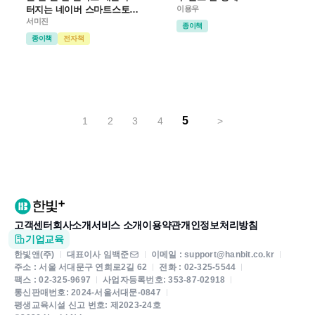
터지는 네이버 스마트스토어
이용우
운영하기
서미진
종이책
종이책
전자책
5
1
2
3
4
>
고객센터
회사소개
서비스 소개
이용약관
개인정보처리방침
기업교육
한빛앤(주)
대표이사 임백준
이메일 : support@hanbit.co.kr
주소 : 서울 서대문구 연희로2길 62
전화 : 02-325-5544
팩스 : 02-325-9697
사업자등록번호: 353-87-02918
통신판매번호: 2024-서울서대문-0847
평생교육시설 신고 번호: 제2023-24호