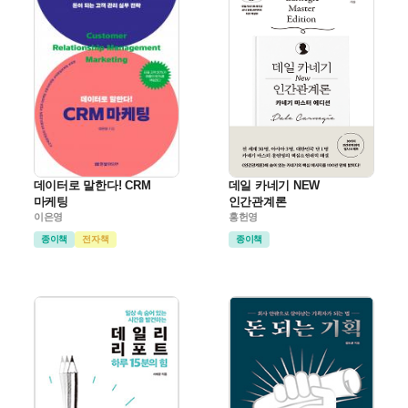
데이터로 말한다! CRM
데일 카네기 NEW
마케팅
인간관계론
이은영
홍헌영
종이책
전자책
종이책