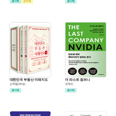
종이책
전자책
종이책
대한민국 부동산 미래지도
더 라스트 컴퍼니
김학렬(빠숑)
정혜진
종이책
종이책