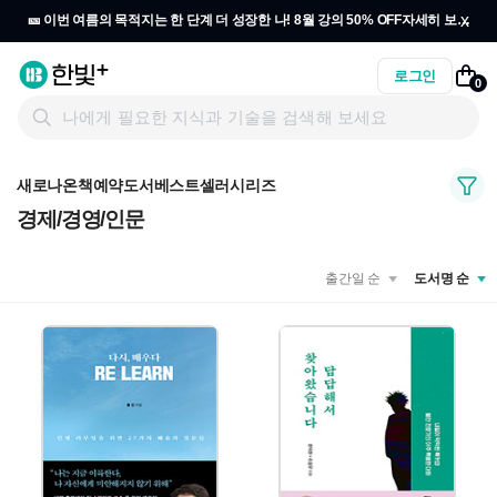
x
🎫 이번 여름의 목적지는 한 단계 더 성장한 나! 8월 강의 50% OFF
자세히 보기
→
로그인
0
새로나온책
예약도서
베스트셀러
시리즈
경제/경영/인문
출간일 순
도서명 순