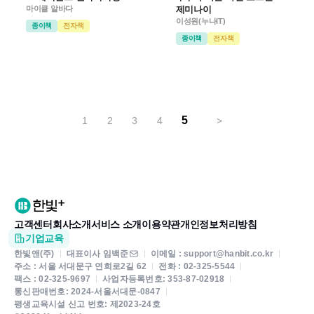
마이클 알바다
제미나이
이성원(누나IT)
종이책
전자책
종이책
전자책
5
1
2
3
4
>
고객센터
회사소개
서비스 소개
이용약관
개인정보처리방침
기업교육
한빛앤(주)
대표이사 임백준
이메일 : support@hanbit.co.kr
주소 : 서울 서대문구 연희로2길 62
전화 : 02-325-5544
팩스 : 02-325-9697
사업자등록번호: 353-87-02918
통신판매번호: 2024-서울서대문-0847
평생교육시설 신고 번호: 제2023-24호