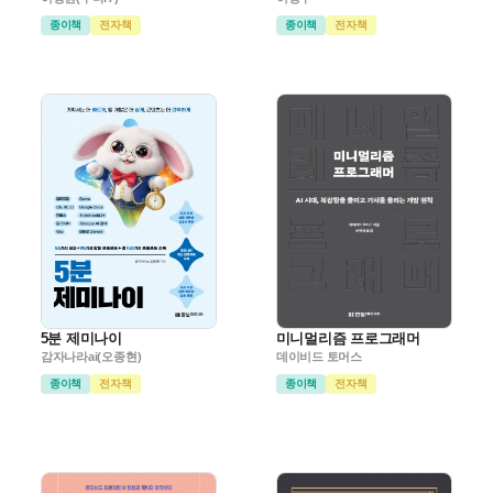
종이책
전자책
종이책
전자책
5분 제미나이
미니멀리즘 프로그래머
감자나라ai(오종현)
데이비드 토머스
종이책
전자책
종이책
전자책