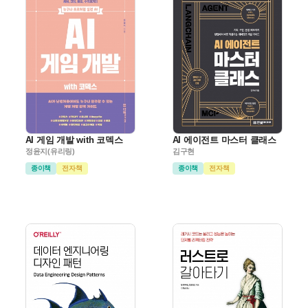
AI 게임 개발 with 코덱스
AI 에이전트 마스터 클래스
정윤지(유리링)
김구현
종이책
전자책
종이책
전자책