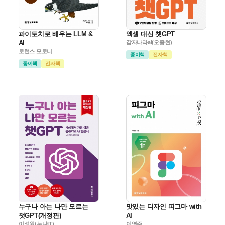
파이토치로 배우는 LLM &
엑셀 대신 챗GPT
AI
감자나라ai(오종현)
로런스 모로니
종이책
전자책
종이책
전자책
누구나 아는 나만 모르는
맛있는 디자인 피그마 with
챗GPT(개정판)
AI
이성원(누나IT)
이영주