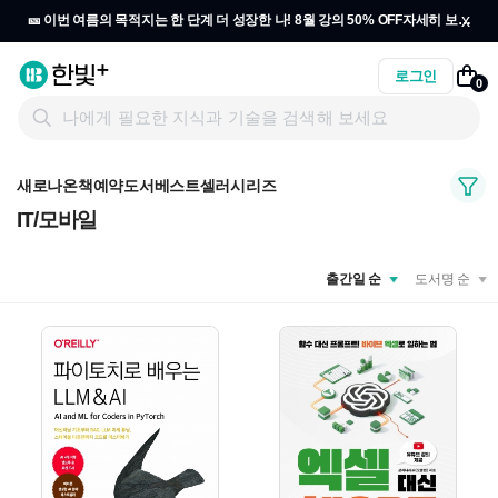
x
🎫 이번 여름의 목적지는 한 단계 더 성장한 나! 8월 강의 50% OFF
자세히 보기
→
로그인
0
새로나온책
예약도서
베스트셀러
시리즈
IT/모바일
출간일 순
도서명 순