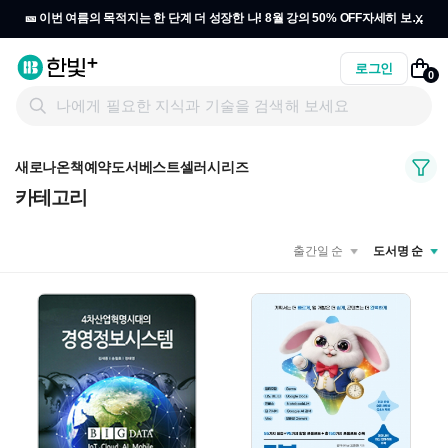
x
🎫 이번 여름의 목적지는 한 단계 더 성장한 나! 8월 강의 50% OFF
자세히 보기
→
로그인
0
새로나온책
예약도서
베스트셀러
시리즈
카테고리
출간일 순
도서명 순