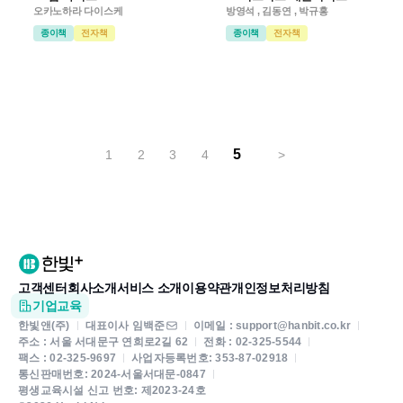
오카노하라 다이스케
방영석 , 김동연 , 박규홍
종이책
전자책
종이책
전자책
5
1
2
3
4
>
고객센터
회사소개
서비스 소개
이용약관
개인정보처리방침
기업교육
한빛앤(주)
대표이사 임백준
이메일 : support@hanbit.co.kr
주소 : 서울 서대문구 연희로2길 62
전화 : 02-325-5544
팩스 : 02-325-9697
사업자등록번호: 353-87-02918
통신판매번호: 2024-서울서대문-0847
평생교육시설 신고 번호: 제2023-24호