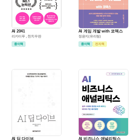
AI 2041
AI 게임 개발 with 코덱스
리카이푸 , 천치우판
정윤지(유리링)
종이책
종이책
전자책
AI 딥 다이브
AI 비즈니스 애널리틱스