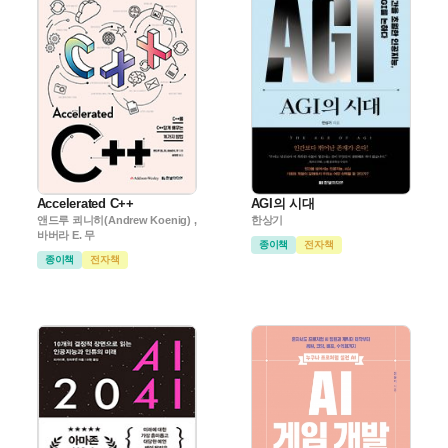
Accelerated C++
AGI의 시대
앤드루 쾨니히(Andrew Koenig) ,
한상기
바버라 E. 무
종이책
전자책
종이책
전자책