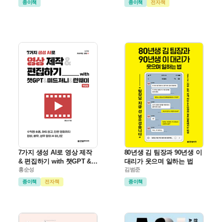
종이책
종이책
전자책
7가지 생성 AI로 영상 제작
80년생 김 팀장과 90년생 이
& 편집하기 with 챗GPT &
대리가 웃으며 일하는 법
미드저니 & 런웨이(개정판)
홍순성
김범준
종이책
전자책
종이책