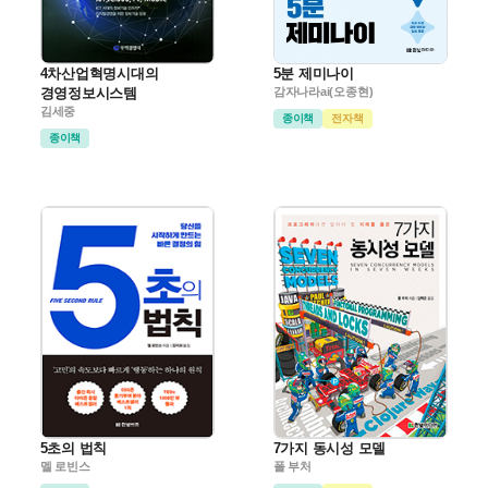
4차산업혁명시대의
5분 제미나이
경영정보시스템
감자나라ai(오종현)
김세중
종이책
전자책
종이책
5초의 법칙
7가지 동시성 모델
멜 로빈스
폴 부처