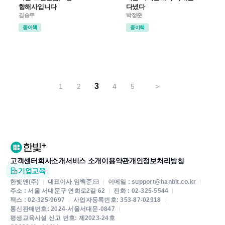
항해사입니다
다녔다
김승주
박정준
종이책
종이책
3
1
2
4
5
>
고객센터
회사소개
서비스 소개
이용약관
개인정보처리방침
기업교육
한빛앤(주)
대표이사 임백준
이메일 : support@hanbit.co.kr
주소 : 서울 서대문구 연희로2길 62
전화 : 02-325-5544
팩스 : 02-325-9697
사업자등록번호: 353-87-02918
통신판매번호: 2024-서울서대문-0847
평생교육시설 신고 번호: 제2023-24호