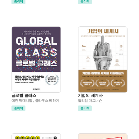
종이책
종이책
글로벌 클래스
기업의 세계사
에런 맥대니얼 , 클라우스 베하게
윌리엄 매그너슨
종이책
종이책