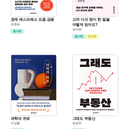
경제 에스프레소 요즘 금융
고작 다섯 명이 한 말을
김종승
어떻게 믿어요?
송라영
종이책
종이책
전자책
과학의 위로
그래도 부동산
이강룡
최은주