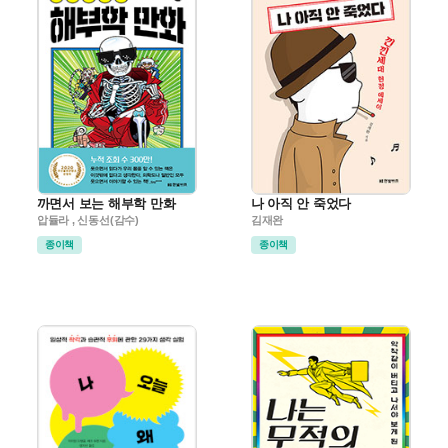
까면서 보는 해부학 만화
나 아직 안 죽었다
압듈라 , 신동선(감수)
김재완
종이책
종이책