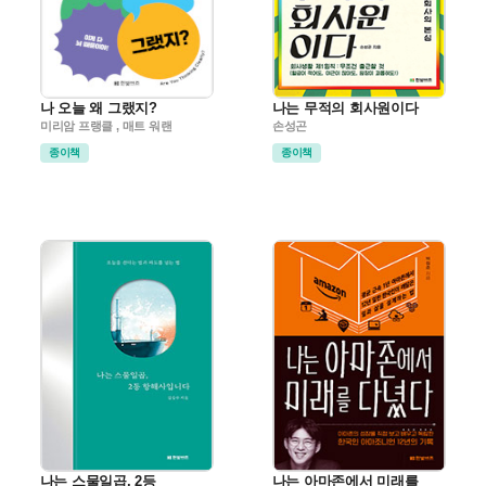
나 오늘 왜 그랬지?
나는 무적의 회사원이다
미리암 프랭클 , 매트 워랜
손성곤
종이책
종이책
나는 스물일곱, 2등
나는 아마존에서 미래를