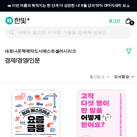
x
🎫 이번 여름의 목적지는 한 단계 더 성장한 나! 8월 강의 50% OFF
자세히 보기
→
로그인
0
새로나온책
예약도서
베스트셀러
시리즈
경제/경영/인문
출간일 순
도서명 순