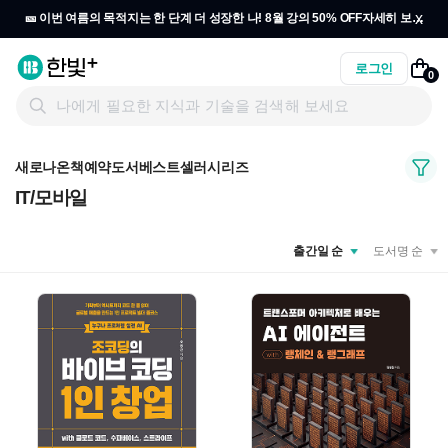
x
🎫 이번 여름의 목적지는 한 단계 더 성장한 나! 8월 강의 50% OFF
자세히 보기
→
로그인
0
새로나온책
예약도서
베스트셀러
시리즈
IT/모바일
출간일 순
도서명 순