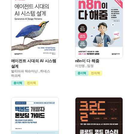
에이전트 시대의 AI 시스템
n8n이 다 해줌
설계
이인영 , 임정
발리아파 락슈마난 , 하네스
종이책
전자책
하프케
종이책
전자책