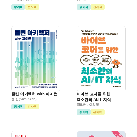
종이책
전자책
종이책
전자책
클린 아키텍처 with 파이썬
바이브 코더를 위한
샘 킨(Sam Keen)
최소한의 AI/IT 지식
클리커 , 이희영
종이책
전자책
종이책
전자책