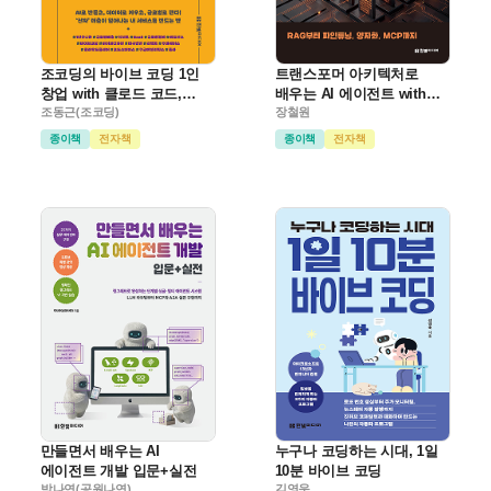
조코딩의 바이브 코딩 1인
트랜스포머 아키텍처로
창업 with 클로드 코드,
배우는 AI 에이전트 with
수파베이스, 스트라이프
조동근(조코딩)
랭체인 & 랭그래프
장철원
종이책
전자책
종이책
전자책
만들면서 배우는 AI
누구나 코딩하는 시대, 1일
에이전트 개발 입문+실전
10분 바이브 코딩
박나연(공원나연)
김영욱