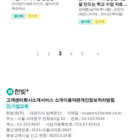
프리양카 베르가디아 , 발리아파
잘 만드는 학교 수업 자료
락슈마난
with 미리캔버스
김태훈(날아라후니쌤) , 손민지
(레모니티처) , 유수근(뿌리쌤)
종이책
전자책
종이책
전자책
3
1
2
4
5
>
고객센터
회사소개
서비스 소개
이용약관
개인정보처리방침
기업교육
한빛앤(주)
대표이사 임백준
이메일 : support@hanbit.co.kr
주소 : 서울 서대문구 연희로2길 62
전화 : 02-325-5544
팩스 : 02-325-9697
사업자등록번호: 353-87-02918
통신판매번호: 2024-서울서대문-0847
평생교육시설 신고 번호: 제2023-24호