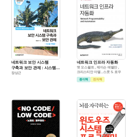
네트워크 보안 시스템
네트워크 인프라 자동화
구축과 보안 관제 : 시스템
맷 오스왈트 , 제이슨 에델만 ,
크리스티안 아델 , 스콧 S. 로우
구축편
장상근
종이책
전자책