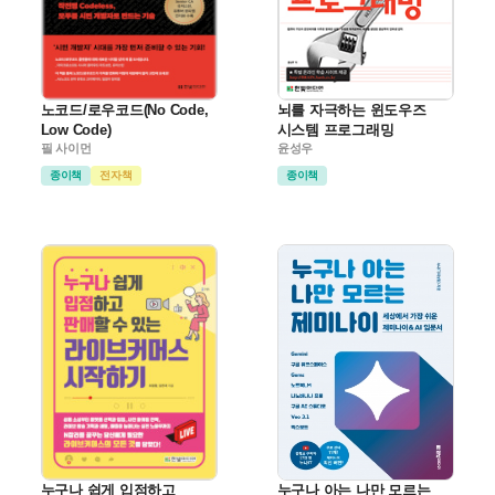
노코드/로우코드(No Code,
뇌를 자극하는 윈도우즈
Low Code)
시스템 프로그래밍
필 사이먼
윤성우
종이책
전자책
종이책
누구나 쉽게 입점하고
누구나 아는 나만 모르는