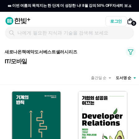
x
🎫 이번 여름의 목적지는 한 단계 더 성장한 나! 8월 강의 50% OFF
자세히 보기
→
로그인
0
새로나온책
예약도서
베스트셀러
시리즈
IT/모바일
출간일 순
도서명 순