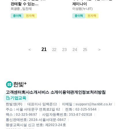
판매할 수 있는
제미나이
라이브커머스 시작하기
최광종 , 임찬재
이성원(누나IT)
종이책
전자책
종이책
전자책
21
<
22
23
24
25
>
고객센터
회사소개
서비스 소개
이용약관
개인정보처리방침
기업교육
한빛앤(주)
대표이사 임백준
이메일 : support@hanbit.co.kr
주소 : 서울 서대문구 연희로2길 62
전화 : 02-325-5544
팩스 : 02-325-9697
사업자등록번호: 353-87-02918
통신판매번호: 2024-서울서대문-0847
평생교육시설 신고 번호: 제2023-24호