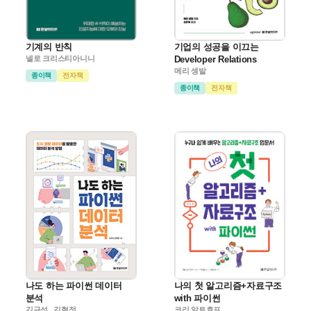
기계의 반칙
기업의 성공을 이끄는
넬로 크리스티아니니
Developer Relations
메리 셍발
종이책
전자책
종이책
전자책
나도 하는 파이썬 데이터
나의 첫 알고리즘+자료구조
분석
with 파이썬
김규석 , 김현정
코리 알트호프