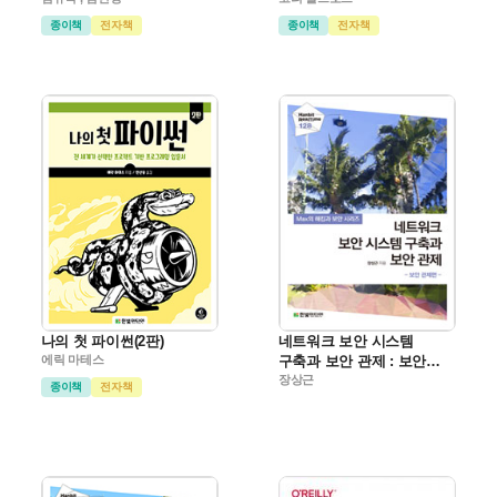
종이책
전자책
종이책
전자책
나의 첫 파이썬(2판)
네트워크 보안 시스템
에릭 마테스
구축과 보안 관제 : 보안
관제편
장상근
종이책
전자책