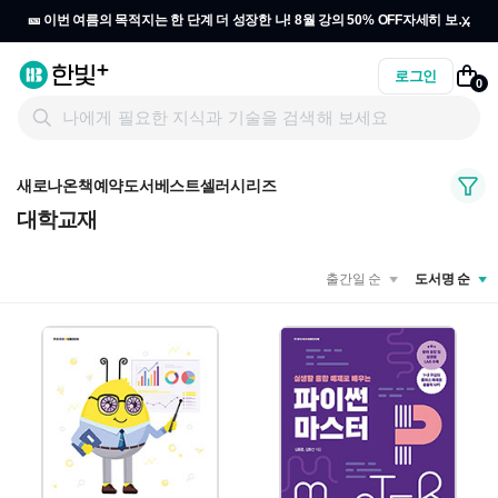
x
🎫 이번 여름의 목적지는 한 단계 더 성장한 나! 8월 강의 50% OFF
자세히 보기
→
로그인
0
새로나온책
예약도서
베스트셀러
시리즈
대학교재
출간일 순
도서명 순