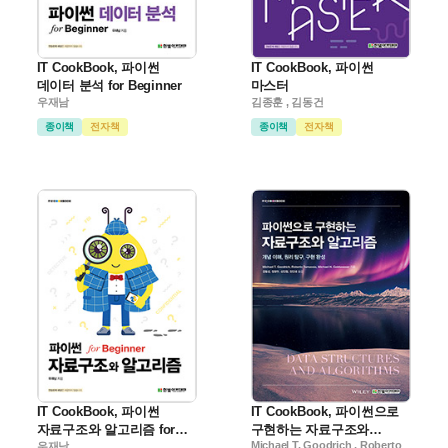
IT CookBook, 파이썬
IT CookBook, 파이썬
데이터 분석 for Beginner
마스터
우재남
김종훈 , 김동건
종이책
전자책
종이책
전자책
IT CookBook, 파이썬
IT CookBook, 파이썬으로
자료구조와 알고리즘 for
구현하는 자료구조와
Michael T. Goodrich , Roberto
Beginner
우재남
알고리즘