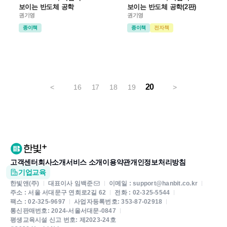
보이는 반도체 공학
보이는 반도체 공학(2판)
권기영
권기영
종이책
종이책
전자책
20
<
16
17
18
19
>
고객센터
회사소개
서비스 소개
이용약관
개인정보처리방침
기업교육
한빛앤(주)
대표이사 임백준
이메일 : support@hanbit.co.kr
주소 : 서울 서대문구 연희로2길 62
전화 : 02-325-5544
팩스 : 02-325-9697
사업자등록번호: 353-87-02918
통신판매번호: 2024-서울서대문-0847
평생교육시설 신고 번호: 제2023-24호