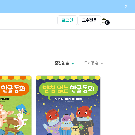
x
로그인
교수전용
0
출간일 순
도서명 순