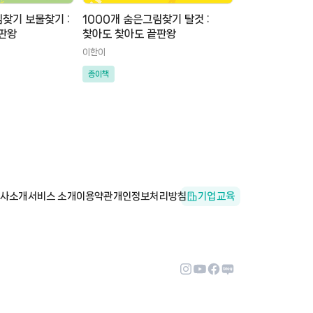
림찾기 보물찾기 :
1000개 숨은그림찾기 탈것 :
판왕
찾아도 찾아도 끝판왕
이한이
종이책
사소개
서비스 소개
이용약관
개인정보처리방침
기업교육