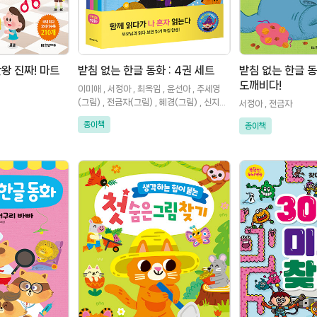
왕 진짜! 마트
받침 없는 한글 동화 : 4권 세트
받침 없는 한글 동화
도깨비다!
이미애 , 서정아 , 최옥임 , 윤선아 , 주세영
(그림) , 전금자(그림) , 혜경(그림) , 신지영
서정아 , 전금자
(그림)
종이책
종이책