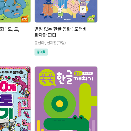
 : 도, 도,
받침 없는 한글 동화 : 도깨비
파자마 파티
윤선아 , 신지영(그림)
종이책