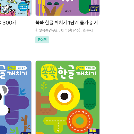
: 300개
쏙쏙 한글 깨치기 1단계 듣기∙읽기
한빛학습연구회 , 이수진(감수) , 최은서
종이책