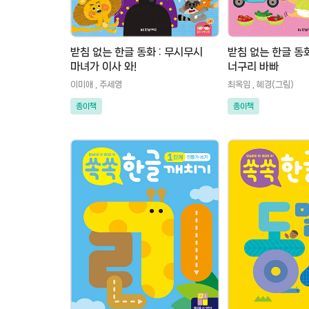
받침 없는 한글 동화 : 무시무시
받침 없는 한글 동화
마녀가 이사 와!
너구리 바빠
이미애 , 주세영
최옥임 , 혜경(그림)
종이책
종이책