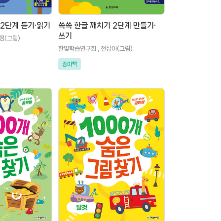
 2단계 듣기∙읽기
쏙쏙 한글 깨치기 2단계 만들기∙
쓰기
정(그림)
한빛학습연구회 , 전상아(그림)
종이책