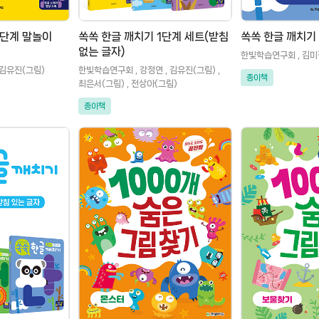
1단계 말놀이
쏙쏙 한글 깨치기 1단계 세트(받침
쏙쏙 한글 깨치기
없는 글자)
한빛학습연구회 , 김미
, 김유진(그림)
한빛학습연구회 , 강정연 , 김유진(그림) ,
종이책
최은서(그림) , 전상아(그림)
종이책