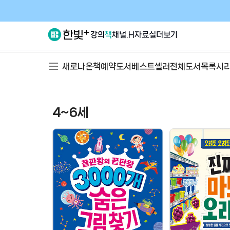
강의
책
채널.H
자료실
더보기
새로나온책
예약도서
베스트셀러
전체도서목록
시
4~6세