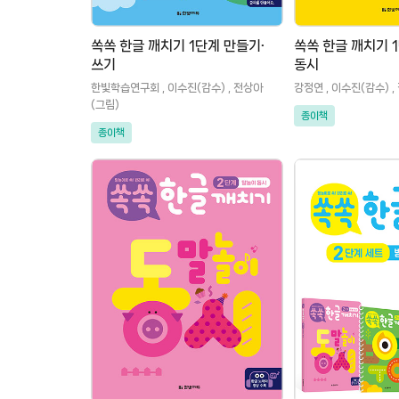
쏙쏙 한글 깨치기 1단계 만들기∙
쏙쏙 한글 깨치기 
쓰기
동시
한빛학습연구회 , 이수진(감수) , 전상아
강정연 , 이수진(감수) 
(그림)
종이책
종이책