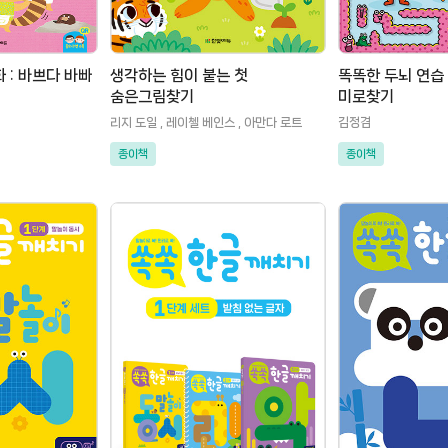
 : 바쁘다 바빠
생각하는 힘이 붙는 첫
똑똑한 두뇌 연습 
숨은그림찾기
미로찾기
리지 도일 , 레이첼 베인스 , 아만다 로트
김정겸
종이책
종이책