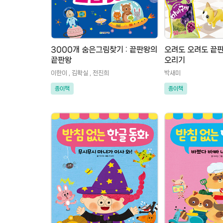
3000개 숨은그림찾기 : 끝판왕의
오려도 오려도 끝판
끝판왕
오리기
이한이 , 김확실 , 전진희
박새미
종이책
종이책