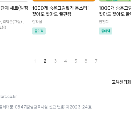
2단계 세트(받침
1000개 숨은그림찾기 몬스터 :
1000개 숨은그
찾아도 찾아도 끝판왕
찾아도 찾아도 끝
, 이탁근(그림) ,
김확실
전진희
그림)
종이책
종이책
1
2
3
4
5
6
7
고객센터
회
it.co.kr
울서대문-0847
|
평생교육시설 신고 번호: 제2023-24호