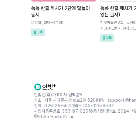
쏙쏙 한글 깨치기 2단계 말놀이
쏙쏙 한글 깨치기 
동시
있는 글자)
윤선아 , 이탁근(그림)
한빛학습연구회 , 윤선아 
김미정(그림) , 전상아(
종이책
종이책
한빛앤(주)
|
대표이사 임백준
주소 : 서울 서대문구 연희로2길 62
|
이메일 : support@hanb
전화 : 02-325-5544
|
팩스 : 02-325-9697
사업자등록번호: 353-87-02918
|
통신판매번호: 2024-서
©2026 HanbitN Inc