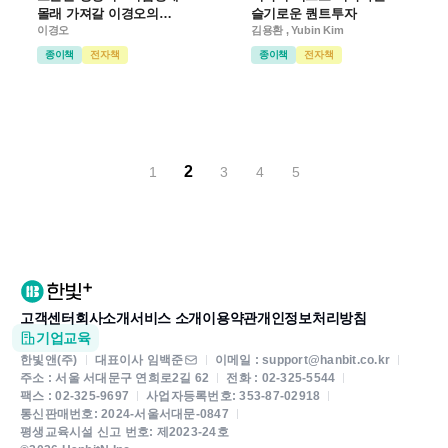
몰래 가져갈 이경오의
슬기로운 퀀트투자
SQL+SQLD 비밀노트
이경오
김용환 , Yubin Kim
종이책
전자책
종이책
전자책
2
1
3
4
5
고객센터
회사소개
서비스 소개
이용약관
개인정보처리방침
기업교육
한빛앤(주)
대표이사 임백준
이메일 : support@hanbit.co.kr
주소 : 서울 서대문구 연희로2길 62
전화 : 02-325-5544
팩스 : 02-325-9697
사업자등록번호: 353-87-02918
통신판매번호: 2024-서울서대문-0847
평생교육시설 신고 번호: 제2023-24호