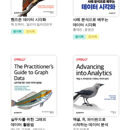
핸즈온 데이터 시각화
사례 분석으로 배우는
잭 도허티 , 일리야 일라얀코우
데이터 시각화
황재진 , 윤영진
종이책
전자책
종이책
전자책
실무자를 위한 그래프
엑셀, R, 파이썬으로
데이터 활용법
시작하는 데이터 분석
데니즈 고즈넬 , 마티아스
조지 마운트