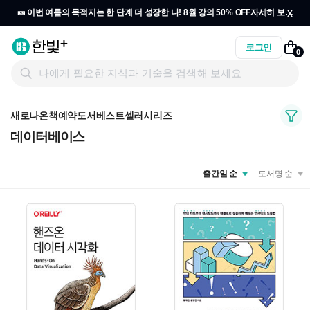
x
🎫 이번 여름의 목적지는 한 단계 더 성장한 나! 8월 강의 50% OFF
자세히 보기
→
로그인
0
새로나온책
예약도서
베스트셀러
시리즈
데이터베이스
출간일 순
도서명 순