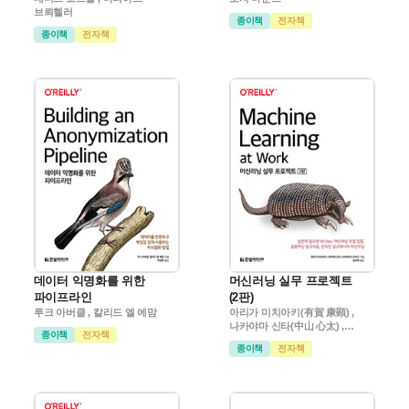
브뢰헬러
종이책
전자책
종이책
전자책
데이터 익명화를 위한
머신러닝 실무 프로젝트
파이프라인
(2판)
루크 아버클 , 칼리드 엘 에맘
아리가 미치아키(有賀 康顕) ,
나카야마 신타(中山 心太) ,
종이책
전자책
니시바야시 다카시(西林 孝)
종이책
전자책