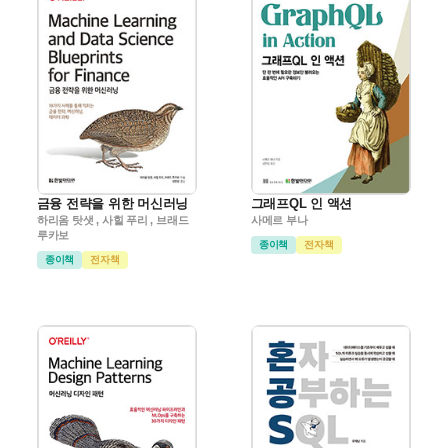
금융 전략을 위한 머신러닝
그래프QL 인 액션
하리옴 탓샛 , 사힐 푸리 , 브래드
사메르 부나
루카보
종이책
전자책
종이책
전자책