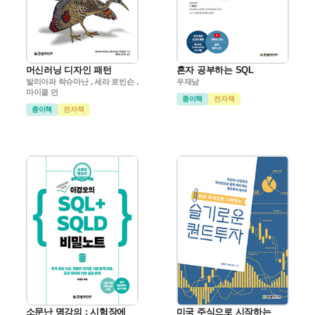
머신러닝 디자인 패턴
혼자 공부하는 SQL
발리아파 락슈마난 , 세라 로빈슨 ,
우재남
마이클 먼
종이책
전자책
종이책
전자책
소문난 명강의 : 시험장에
미국 주식으로 시작하는