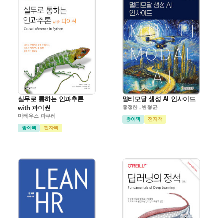
실무로 통하는 인과추론
멀티모달 생성 AI 인사이드
with 파이썬
홍정한 , 변형균
마테우스 파쿠레
종이책
전자책
종이책
전자책