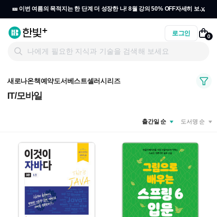
x
🎫 이번 여름의 목적지는 한 단계 더 성장한 나! 8월 강의 50% OFF
자세히 보기
→
로그인
0
새로나온책
예약도서
베스트셀러
시리즈
IT/모바일
출간일 순
도서명 순