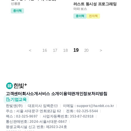
신용권
러스트 동시성 프로그래밍
마라 보스
종이책
종이책
전자책
19
<
16
17
18
20
>
고객센터
회사소개
서비스 소개
이용약관
개인정보처리방침
기업교육
한빛앤(주)
대표이사 임백준
이메일 : support@hanbit.co.kr
주소 : 서울 서대문구 연희로2길 62
전화 : 02-325-5544
팩스 : 02-325-9697
사업자등록번호: 353-87-02918
통신판매번호: 2024-서울서대문-0847
평생교육시설 신고 번호: 제2023-24호