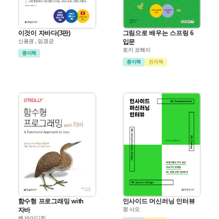
이것이 자바다(3판)
그림으로 배우는 스프링 6
신용권 , 임경균
입문
토키 코헤이
종이책
종이책
전자책
함수형 프로그래밍 with
인사이드 머신러닝 인터뷰
자바
펑 샤오
벤 바이디히