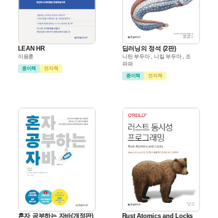
LEAN HR
딥러닝의 정석 (2판)
이용훈
니틴 부두마 , 니킬 부두마 , 조
파파
종이책
전자책
종이책
전자책
혼자 공부하는 자바(개정판)
Rust Atomics and Locks